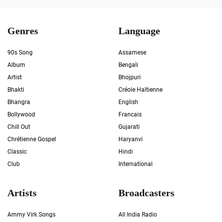
Genres
Language
90s Song
Assamese
Album
Bengali
Artist
Bhojpuri
Bhakti
Créole Haïtienne
Bhangra
English
Bollywood
Francais
Chill Out
Gujarati
Chrétienne Gospel
Haryanvi
Classic
Hindi
Club
International
Artists
Broadcasters
Ammy Virk Songs
All India Radio