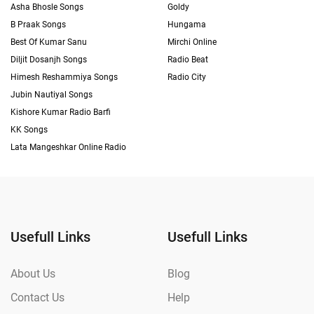
Asha Bhosle Songs
Goldy
B Praak Songs
Hungama
Best Of Kumar Sanu
Mirchi Online
Diljit Dosanjh Songs
Radio Beat
Himesh Reshammiya Songs
Radio City
Jubin Nautiyal Songs
Kishore Kumar Radio Barfi
KK Songs
Lata Mangeshkar Online Radio
Usefull Links
Usefull Links
About Us
Blog
Contact Us
Help