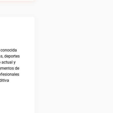
, conocida
s, deportes
 actual y
egmentos de
ofesionales
ditiva