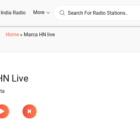
More
l India Radio
Home
»
Marca HN live
HN Live
ta