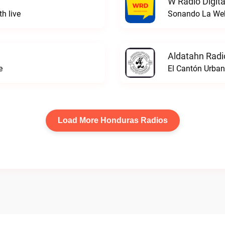
W Radio Digita
h live
Sonando La WebW
Aldatahn Radi
e
El Cantón Urban
Load More Honduras Radios