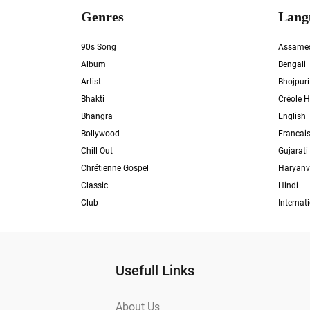
Genres
Lang
90s Song
Assame
Album
Bengali
Artist
Bhojpuri
Bhakti
Créole H
Bhangra
English
Bollywood
Francai
Chill Out
Gujarati
Chrétienne Gospel
Haryanv
Classic
Hindi
Club
Internat
Usefull Links
About Us