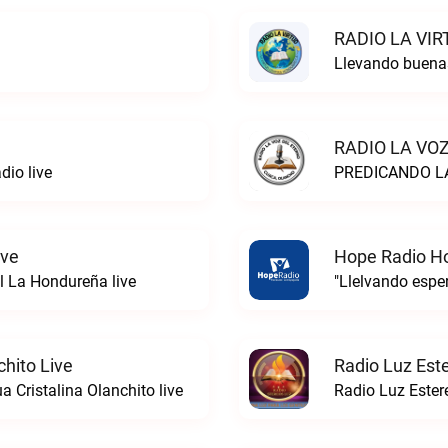
RADIO LA VIR
Llevando buena
RADIO LA VOZ
dio live
PREDICANDO LA
ive
Hope Radio H
l La Hondureña live
"Llelvando esp
chito Live
Radio Luz Est
 Cristalina Olanchito live
Radio Luz Estere