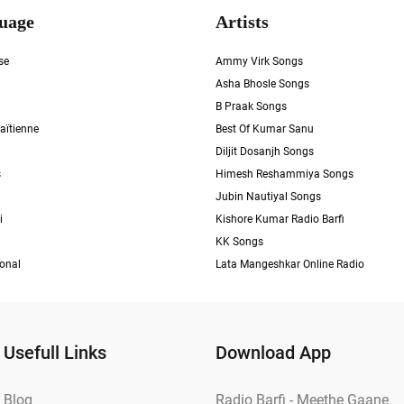
uage
Artists
se
Ammy Virk Songs
Asha Bhosle Songs
B Praak Songs
aïtienne
Best Of Kumar Sanu
Diljit Dosanjh Songs
s
Himesh Reshammiya Songs
Jubin Nautiyal Songs
i
Kishore Kumar Radio Barfi
KK Songs
ional
Lata Mangeshkar Online Radio
Usefull Links
Download App
Blog
Radio Barfi - Meethe Gaane