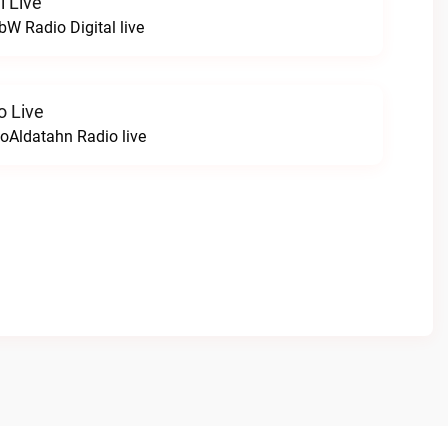
l Live
 Radio Digital live
o Live
oAldatahn Radio live