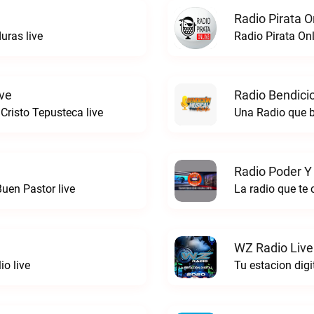
Radio Pirata O
ras live
Radio Pirata Onl
ive
Radio Bendici
risto Tepusteca live
Una Radio que b
Radio Poder Y
uen Pastor live
La radio que te
WZ Radio Live
io live
Tu estacion digi