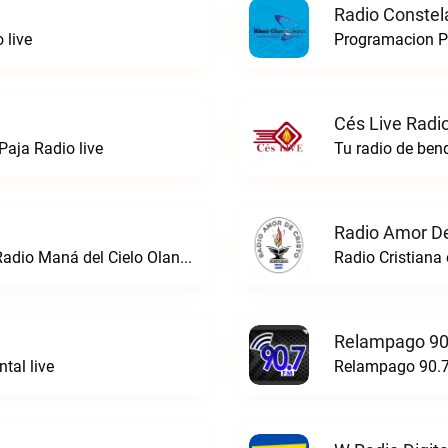
Radio Constel
 live
Programacion Pr
Cés Live Radio
Paja Radio live
Tu radio de bend
Radio Amor De
Saciando tu vida con la palabra de DiosRadio Maná del Cielo Olanchito live
Radio Cristiana 
Relampago 90
tal live
Relampago 90.7