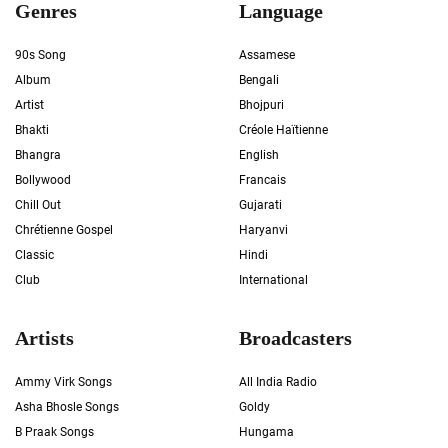
Genres
Language
90s Song
Assamese
Album
Bengali
Artist
Bhojpuri
Bhakti
Créole Haïtienne
Bhangra
English
Bollywood
Francais
Chill Out
Gujarati
Chrétienne Gospel
Haryanvi
Classic
Hindi
Club
International
Artists
Broadcasters
Ammy Virk Songs
All India Radio
Asha Bhosle Songs
Goldy
B Praak Songs
Hungama