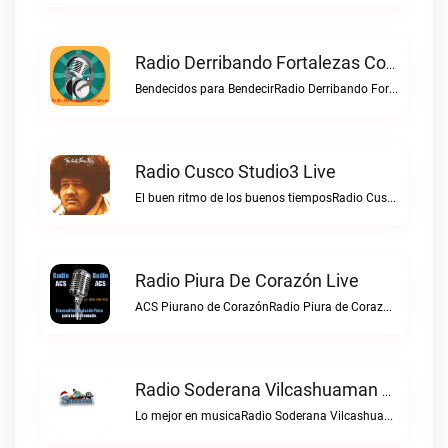
Radio Derribando Fortalezas Con Cristo Live
Bendecidos para BendecirRadio Derribando Fortalezas con Cristo live
Radio Cusco Studio3 Live
El buen ritmo de los buenos tiemposRadio Cusco Studio3 live
Radio Piura De Corazón Live
ACS Piurano de CorazónRadio Piura de Corazón live
Radio Soderana Vilcashuaman Live
Lo mejor en musicaRadio Soderana Vilcashuaman live