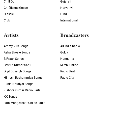
Chill Out
Gujarati
Chrétienne Gospel
Haryanvi
Classic
Hindi
Club
International
Artists
Broadcasters
Ammy Virk Songs
All India Radio
Asha Bhosle Songs
Goldy
B Praak Songs
Hungama
Best Of Kumar Sanu
Mirchi Online
Diljit Dosanjh Songs
Radio Beat
Himesh Reshammiya Songs
Radio City
Jubin Nautiyal Songs
Kishore Kumar Radio Barfi
KK Songs
Lata Mangeshkar Online Radio