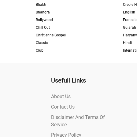
Bhakti
Créole H
Bhangra
English
Bollywood
Francai
Chill Out
Gujarati
Chrétienne Gospel
Haryanv
Classic
Hindi
Club
Internat
Usefull Links
About Us
Contact Us
Disclaimer And Terms Of
Service
Privacy Policy