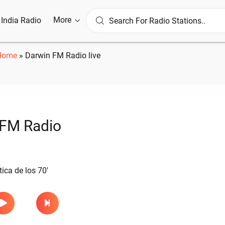
More
l India Radio
Home
»
Darwin FM Radio live
 FM Radio
ca de los 70'