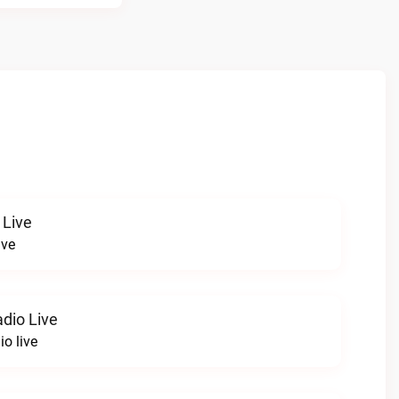
 Live
ive
dio Live
o live