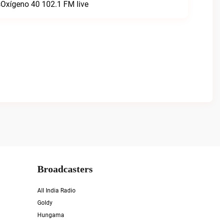
sOxígeno 40 102.1 FM live
Broadcasters
All India Radio
Goldy
Hungama