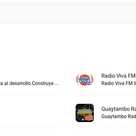
Radio Viva FM
Consolidamos un futuro sólido que aporta al desarrollo.Construye Radio live
Radio Viva FM l
Guaytambo Ra
Guaytambo Radi