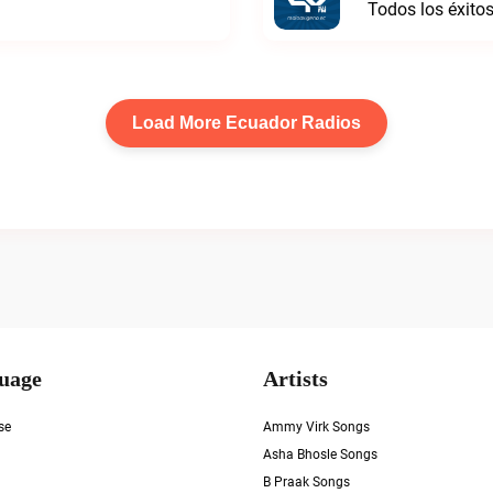
Todos los éxito
Load More Ecuador Radios
uage
Artists
se
Ammy Virk Songs
Asha Bhosle Songs
B Praak Songs