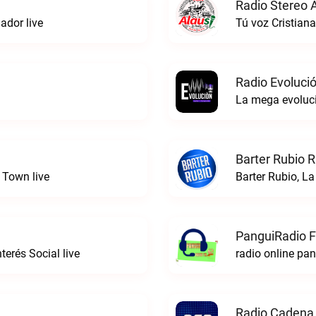
Radio Stereo A
dor live
Tú voz Cristiana
Radio Evoluci
La mega evoluci
Barter Rubio R
 Town live
Barter Rubio, La
PanguiRadio 
erés Social live
radio online pa
Radio Cadena 