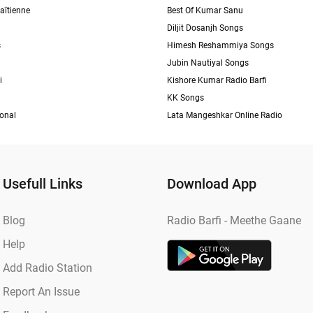
aïtienne
Best Of Kumar Sanu
Diljit Dosanjh Songs
s
Himesh Reshammiya Songs
Jubin Nautiyal Songs
i
Kishore Kumar Radio Barfi
KK Songs
ional
Lata Mangeshkar Online Radio
Usefull Links
Download App
Blog
Radio Barfi - Meethe Gaane
Help
Add Radio Station
Report An Issue