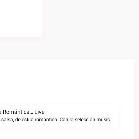
a Romántica… Live
Radio de género salsa, de estilo romántico. Con la selección musical que nos gusta...Caracas. Salsa Romántica… live