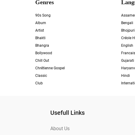
Genres
Lang
90s Song
Assame
Album
Bengali
Artist
Bhojpuri
Bhakti
Créole H
Bhangra
English
Bollywood
Francai
Chill Out
Gujarati
Chrétienne Gospel
Haryanv
Classic
Hindi
Club
Internat
Usefull Links
About Us