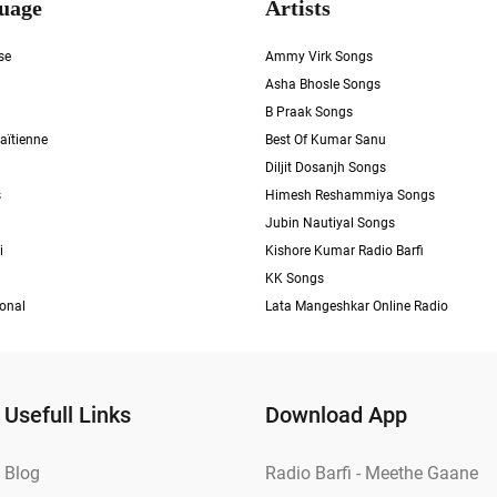
uage
Artists
se
Ammy Virk Songs
Asha Bhosle Songs
B Praak Songs
aïtienne
Best Of Kumar Sanu
Diljit Dosanjh Songs
s
Himesh Reshammiya Songs
Jubin Nautiyal Songs
i
Kishore Kumar Radio Barfi
KK Songs
ional
Lata Mangeshkar Online Radio
Usefull Links
Download App
Blog
Radio Barfi - Meethe Gaane