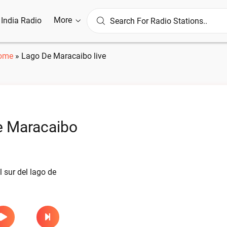
More
l India Radio
ome
»
Lago De Maracaibo live
e Maracaibo
l sur del lago de