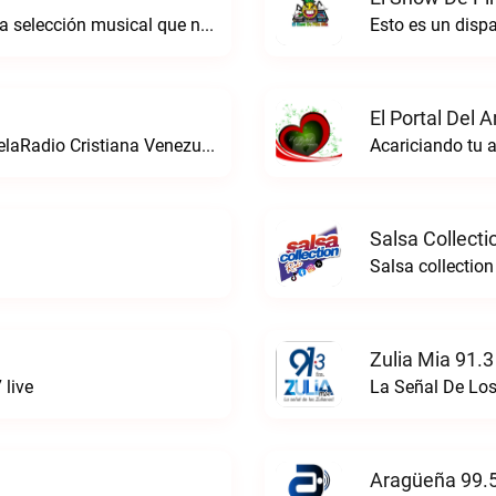
Radio de género balada romántica. Con la selección musical que nos gusta...Caracas. Baladas y más… live
Esto es un disp
El Portal Del 
La estacion de radio cristiana de VenezuelaRadio Cristiana Venezuela live
Acariciando tu a
Salsa Collecti
Salsa collection
Zulia Mia 91.3
 live
La Señal De Los
Aragüeña 99.5