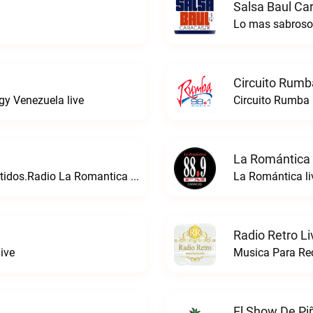
Salsa Baul Ca
Lo mas sabrosoS
Circuito Rumb
gy Venezuela live
Circuito Rumba 
La Romántica 
24 Con La Musica Que Directa a Tus Sentidos.Radio La Romantica live
La Romántica li
Radio Retro Li
ive
Musica Para Rec
El Show De Pi