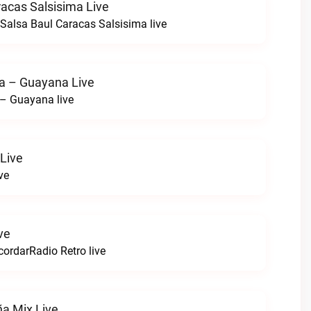
racas Salsisima Live
alsa Baul Caracas Salsisima live
a – Guayana Live
– Guayana live
Live
ve
ve
ordarRadio Retro live
ña Mix Live