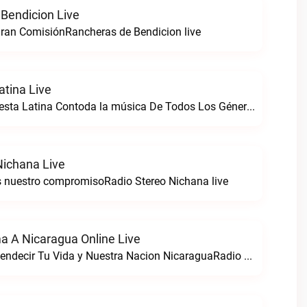
Bendicion Live
ran ComisiónRancheras de Bendicion live
atina Live
Somos Radio Fiesta Latina Contoda la música De Todos Los Géneros. 98 .0 FMRadio Fiesta Latina live
Nichana Live
s nuestro compromisoRadio Stereo Nichana live
a A Nicaragua Online Live
Nacimos Para Bendecir Tu Vida y Nuestra Nacion NicaraguaRadio Dios Ama a Nicaragua Online live