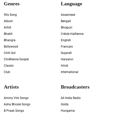
Genres
Language
90s Song
Assamese
Album
Bengali
Artist
Bhojpuri
Bhakti
Créole Haïtienne
Bhangra
English
Bollywood
Francais
Chill Out
Gujarati
Chrétienne Gospel
Haryanvi
Classic
Hindi
Club
International
Artists
Broadcasters
Ammy Virk Songs
All India Radio
Asha Bhosle Songs
Goldy
B Praak Songs
Hungama