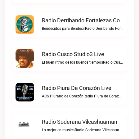
Radio Derribando Fortalezas Con Cristo Live
Bendecidos para BendecirRadio Derribando Fortalezas con Cristo live
Radio Cusco Studio3 Live
El buen ritmo de los buenos tiemposRadio Cusco Studio3 live
Radio Piura De Corazón Live
ACS Piurano de CorazónRadio Piura de Corazón live
Radio Soderana Vilcashuaman Live
Lo mejor en musicaRadio Soderana Vilcashuaman live