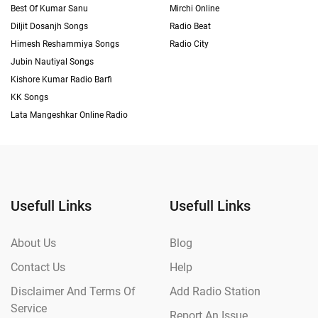
Best Of Kumar Sanu
Mirchi Online
Diljit Dosanjh Songs
Radio Beat
Himesh Reshammiya Songs
Radio City
Jubin Nautiyal Songs
Kishore Kumar Radio Barfi
KK Songs
Lata Mangeshkar Online Radio
Usefull Links
Usefull Links
About Us
Blog
Contact Us
Help
Disclaimer And Terms Of
Add Radio Station
Service
Report An Issue