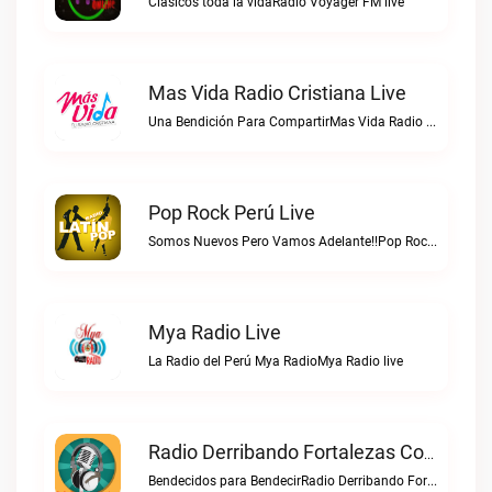
Clasicos toda la vidaRadio Voyager FM live
Mas Vida Radio Cristiana Live
Una Bendición Para CompartirMas Vida Radio Cristiana live
Pop Rock Perú Live
Somos Nuevos Pero Vamos Adelante!!Pop Rock Perú live
Mya Radio Live
La Radio del Perú Mya RadioMya Radio live
Radio Derribando Fortalezas Con Cristo Live
Bendecidos para BendecirRadio Derribando Fortalezas con Cristo live