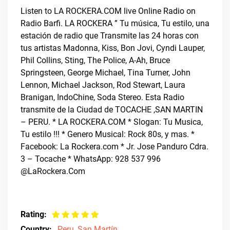
Listen to LA ROCKERA.COM live Online Radio on
Radio Barfi. LA ROCKERA ” Tu música, Tu estilo, una
estación de radio que Transmite las 24 horas con
tus artistas Madonna, Kiss, Bon Jovi, Cyndi Lauper,
Phil Collins, Sting, The Police, A-Ah, Bruce
Springsteen, George Michael, Tina Turner, John
Lennon, Michael Jackson, Rod Stewart, Laura
Branigan, IndoChine, Soda Stereo. Esta Radio
transmite de la Ciudad de TOCACHE ,SAN MARTIN
– PERU. * LA ROCKERA.COM * Slogan: Tu Musica,
Tu estilo !!! * Genero Musical: Rock 80s, y mas. *
Facebook: La Rockera.com * Jr. Jose Panduro Cdra.
3 – Tocache * WhatsApp: 928 537 996
@LaRockera.Com
Rating:
Country:
Peru
,
San Martín