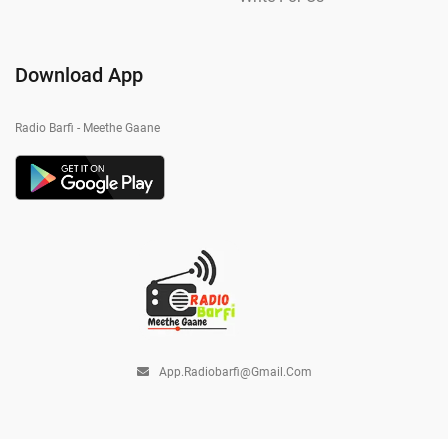
Download App
Radio Barfi - Meethe Gaane
App.radiobarfi@gmail.com