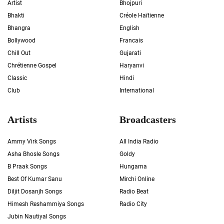
Artist
Bhojpuri
Bhakti
Créole Haïtienne
Bhangra
English
Bollywood
Francais
Chill Out
Gujarati
Chrétienne Gospel
Haryanvi
Classic
Hindi
Club
International
Artists
Broadcasters
Ammy Virk Songs
All India Radio
Asha Bhosle Songs
Goldy
B Praak Songs
Hungama
Best Of Kumar Sanu
Mirchi Online
Diljit Dosanjh Songs
Radio Beat
Himesh Reshammiya Songs
Radio City
Jubin Nautiyal Songs