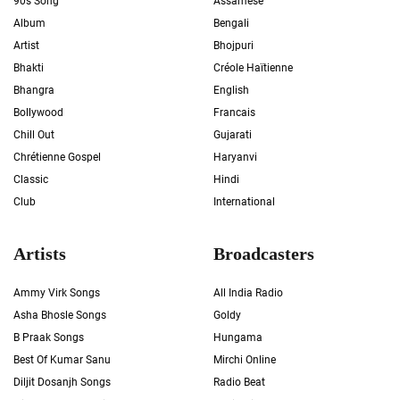
90s Song
Assamese
Album
Bengali
Artist
Bhojpuri
Bhakti
Créole Haïtienne
Bhangra
English
Bollywood
Francais
Chill Out
Gujarati
Chrétienne Gospel
Haryanvi
Classic
Hindi
Club
International
Artists
Broadcasters
Ammy Virk Songs
All India Radio
Asha Bhosle Songs
Goldy
B Praak Songs
Hungama
Best Of Kumar Sanu
Mirchi Online
Diljit Dosanjh Songs
Radio Beat