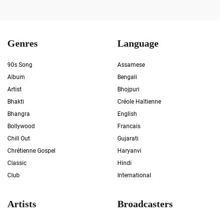
Genres
Language
90s Song
Assamese
Album
Bengali
Artist
Bhojpuri
Bhakti
Créole Haïtienne
Bhangra
English
Bollywood
Francais
Chill Out
Gujarati
Chrétienne Gospel
Haryanvi
Classic
Hindi
Club
International
Artists
Broadcasters