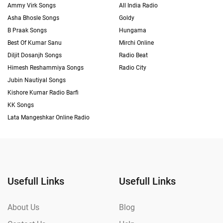
Ammy Virk Songs
All India Radio
Asha Bhosle Songs
Goldy
B Praak Songs
Hungama
Best Of Kumar Sanu
Mirchi Online
Diljit Dosanjh Songs
Radio Beat
Himesh Reshammiya Songs
Radio City
Jubin Nautiyal Songs
Kishore Kumar Radio Barfi
KK Songs
Lata Mangeshkar Online Radio
Usefull Links
Usefull Links
About Us
Blog