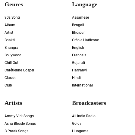
Genres
Language
90s Song
Assamese
Album
Bengali
Artist
Bhojpuri
Bhakti
Créole Haïtienne
Bhangra
English
Bollywood
Francais
Chill Out
Gujarati
Chrétienne Gospel
Haryanvi
Classic
Hindi
Club
International
Artists
Broadcasters
Ammy Virk Songs
All India Radio
Asha Bhosle Songs
Goldy
B Praak Songs
Hungama