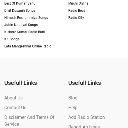
Best Of Kumar Sanu
Mirchi Online
Diljit Dosanjh Songs
Radio Beat
Himesh Reshammiya Songs
Radio City
Jubin Nautiyal Songs
Kishore Kumar Radio Barfi
KK Songs
Lata Mangeshkar Online Radio
Usefull Links
Usefull Links
About Us
Blog
Contact Us
Help
Disclaimer And Terms Of
Add Radio Station
Service
Report An Issue