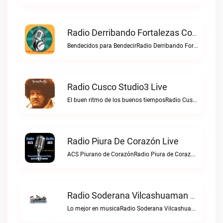
Radio Derribando Fortalezas Con Cristo Live
Bendecidos para BendecirRadio Derribando Fortalezas con Cristo live
Radio Cusco Studio3 Live
El buen ritmo de los buenos tiemposRadio Cusco Studio3 live
Radio Piura De Corazón Live
ACS Piurano de CorazónRadio Piura de Corazón live
Radio Soderana Vilcashuaman Live
Lo mejor en musicaRadio Soderana Vilcashuaman live