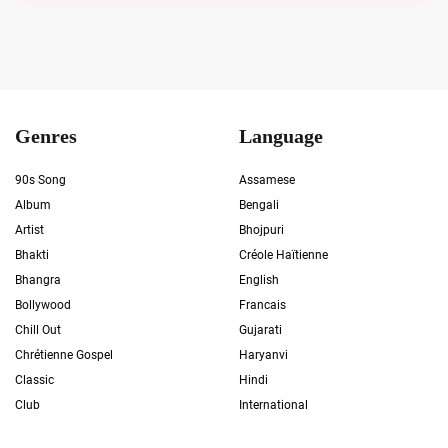
Genres
Language
90s Song
Assamese
Album
Bengali
Artist
Bhojpuri
Bhakti
Créole Haïtienne
Bhangra
English
Bollywood
Francais
Chill Out
Gujarati
Chrétienne Gospel
Haryanvi
Classic
Hindi
Club
International