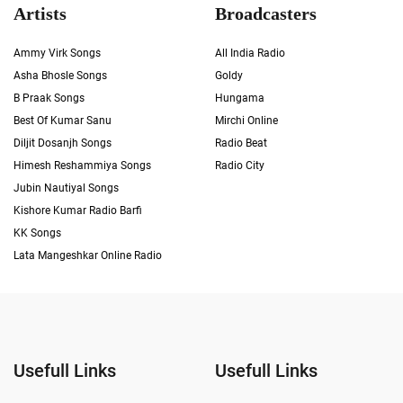
Artists
Broadcasters
Ammy Virk Songs
All India Radio
Asha Bhosle Songs
Goldy
B Praak Songs
Hungama
Best Of Kumar Sanu
Mirchi Online
Diljit Dosanjh Songs
Radio Beat
Himesh Reshammiya Songs
Radio City
Jubin Nautiyal Songs
Kishore Kumar Radio Barfi
KK Songs
Lata Mangeshkar Online Radio
Usefull Links
Usefull Links