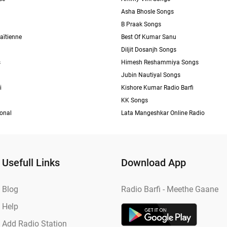
Asha Bhosle Songs
B Praak Songs
aïtienne
Best Of Kumar Sanu
Diljit Dosanjh Songs
s
Himesh Reshammiya Songs
Jubin Nautiyal Songs
i
Kishore Kumar Radio Barfi
KK Songs
ional
Lata Mangeshkar Online Radio
Usefull Links
Download App
Blog
Radio Barfi - Meethe Gaane
Help
Add Radio Station