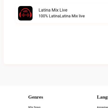
Latina Mix Live
100% LatinaLatina Mix live
Genres
Lang
90s Song
Assame