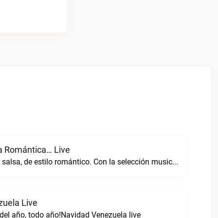
a Romántica… Live
Radio de género salsa, de estilo romántico. Con la selección musical que nos gusta...Caracas. Salsa Romántica… live
uela Live
del año, todo año!Navidad Venezuela live