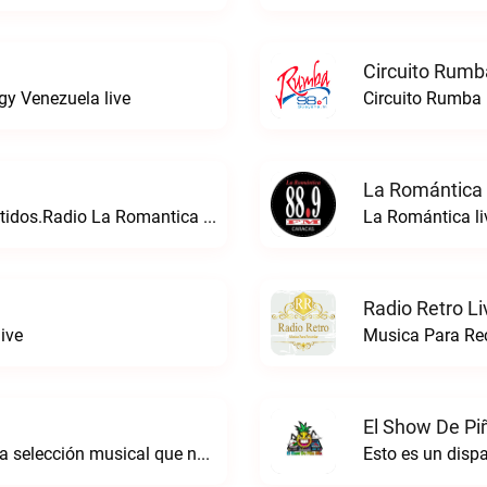
Circuito Rumb
gy Venezuela live
Circuito Rumba 
La Romántica 
24 Con La Musica Que Directa a Tus Sentidos.Radio La Romantica live
La Romántica li
Radio Retro Li
ive
Musica Para Rec
El Show De Pi
Radio de género balada romántica. Con la selección musical que nos gusta...Caracas. Baladas y más… live
Esto es un disp