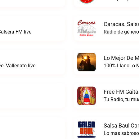
Caracas. Sals
alsera FM live
Lo Mejor De M
l Vallenato live
100% LlanoLo Me
Free FM Gaita
Tu Radio, tu mu
Salsa Baul Ca
Lo mas sabrosoS