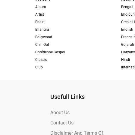
Album
Bengali
Artist
Bhojpuri
Bhakti
Créole H
Bhangra
English
Bollywood
Francai
Chill Out
Gujarati
Chrétienne Gospel
Haryanv
Classic
Hindi
Club
Internat
Usefull Links
About Us
Contact Us
Disclaimer And Terms Of