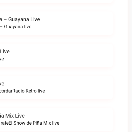
a – Guayana Live
– Guayana live
Live
ve
ve
ordarRadio Retro live
ña Mix Live
arateEl Show de Piña Mix live