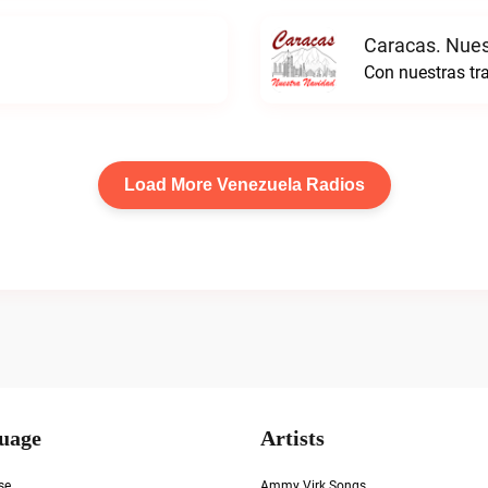
Caracas. Nues
Load More Venezuela Radios
uage
Artists
se
Ammy Virk Songs