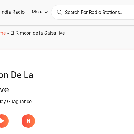
More
l India Radio
me
»
El Rimcon de la Salsa live
on De La
ive
 Hay Guaguanco