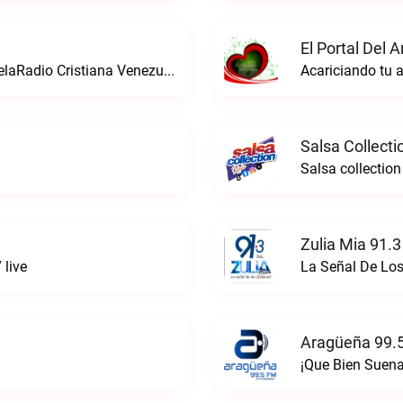
El Portal Del 
La estacion de radio cristiana de VenezuelaRadio Cristiana Venezuela live
Acariciando tu a
Salsa Collecti
Salsa collection
Zulia Mia 91.3
 live
La Señal De Los
Aragüeña 99.5
¡Que Bien Suena