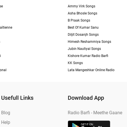
se
Ammy Virk Songs
Asha Bhosle Songs
B Praak Songs
aïtienne
Best Of Kumar Sanu
Diljit Dosanjh Songs
s
Himesh Reshammiya Songs
Jubin Nautiyal Songs
i
Kishore Kumar Radio Barfi
KK Songs
ional
Lata Mangeshkar Online Radio
Usefull Links
Download App
Blog
Radio Barfi - Meethe Gaane
Help