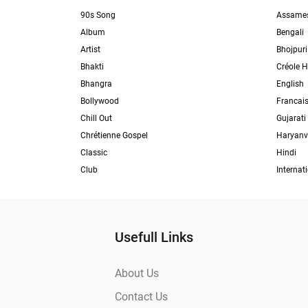
90s Song
Assame
Album
Bengali
Artist
Bhojpuri
Bhakti
Créole H
Bhangra
English
Bollywood
Francai
Chill Out
Gujarati
Chrétienne Gospel
Haryanv
Classic
Hindi
Club
Internat
Usefull Links
About Us
Contact Us