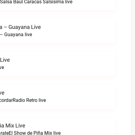
alsa Baul Caracas Salsisima live
a – Guayana Live
– Guayana live
Live
ve
ve
ordarRadio Retro live
ña Mix Live
arateEl Show de Piña Mix live