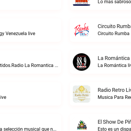
Lo mas sabrosoS
Circuito Rumb
gy Venezuela live
Circuito Rumba 
La Romántica 
24 Con La Musica Que Directa a Tus Sentidos.Radio La Romantica live
La Romántica li
Radio Retro Li
ive
Musica Para Rec
El Show De Pi
Radio de género balada romántica. Con la selección musical que nos gusta...Caracas. Baladas y más… live
Esto es un disp