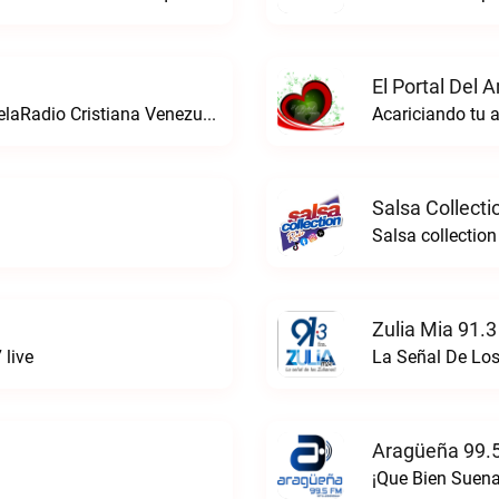
El Portal Del 
La estacion de radio cristiana de VenezuelaRadio Cristiana Venezuela live
Acariciando tu a
Salsa Collecti
Salsa collection
Zulia Mia 91.3
 live
La Señal De Los
Aragüeña 99.5
¡Que Bien Suena