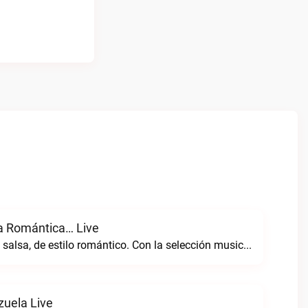
a Romántica… Live
Radio de género salsa, de estilo romántico. Con la selección musical que nos gusta...Caracas. Salsa Romántica… live
uela Live