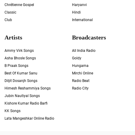
Chrétienne Gospel
Haryanvi
Classic
Hindi
Club
International
Artists
Broadcasters
Ammy Virk Songs
All India Radio
Asha Bhosle Songs
Goldy
B Praak Songs
Hungama
Best Of Kumar Sanu
Mirchi Online
Diljit Dosanjh Songs
Radio Beat
Himesh Reshammiya Songs
Radio City
Jubin Nautiyal Songs
Kishore Kumar Radio Barfi
KK Songs
Lata Mangeshkar Online Radio