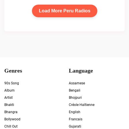
Load More Peru Radios
Genres
Language
90s Song
Assamese
Album
Bengali
Artist
Bhojpuri
Bhakti
Créole Haïtienne
Bhangra
English
Bollywood
Francais
Chill Out
Gujarati