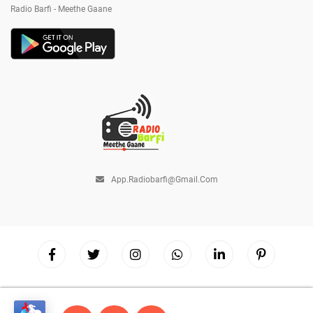
Radio Barfi - Meethe Gaane
App.radiobarfi@gmail.com