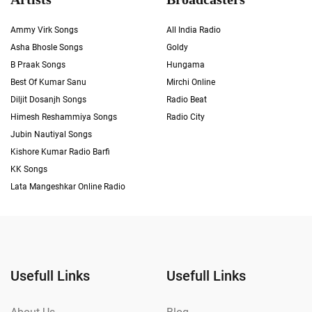
Ammy Virk Songs
All India Radio
Asha Bhosle Songs
Goldy
B Praak Songs
Hungama
Best Of Kumar Sanu
Mirchi Online
Diljit Dosanjh Songs
Radio Beat
Himesh Reshammiya Songs
Radio City
Jubin Nautiyal Songs
Kishore Kumar Radio Barfi
KK Songs
Lata Mangeshkar Online Radio
Usefull Links
Usefull Links