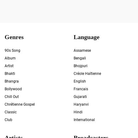
Genres
Language
90s Song
Assamese
Album
Bengali
Artist
Bhojpuri
Bhakti
Créole Haïtienne
Bhangra
English
Bollywood
Francais
Chill Out
Gujarati
Chrétienne Gospel
Haryanvi
Classic
Hindi
Club
International
Artists
Broadcasters