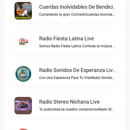
Cuerdas Inolvidables De Bendicion Live
Cumpliendo la gran ComisiónCuerdas Inolvidables de Bendicion live
Radio Fiesta Latina Live
Somos Radio Fiesta Latina Contoda la música De Todos Los Géneros. 98 .0 FMRadio Fiesta Latina live
Radio Sonidos De Esperanza Live
Con Una Esperanza Para Tu VidaRadio Sonidos De Esperanza live
Radio Stereo Nichana Live
Tu publicidad es nuestro compromisoRadio Stereo Nichana live