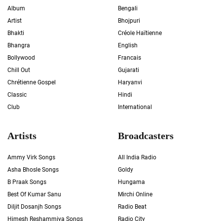
Album
Bengali
Artist
Bhojpuri
Bhakti
Créole Haïtienne
Bhangra
English
Bollywood
Francais
Chill Out
Gujarati
Chrétienne Gospel
Haryanvi
Classic
Hindi
Club
International
Artists
Broadcasters
Ammy Virk Songs
All India Radio
Asha Bhosle Songs
Goldy
B Praak Songs
Hungama
Best Of Kumar Sanu
Mirchi Online
Diljit Dosanjh Songs
Radio Beat
Himesh Reshammiya Songs
Radio City