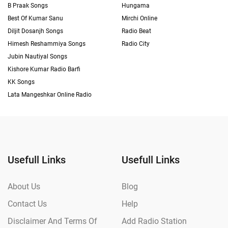
B Praak Songs
Hungama
Best Of Kumar Sanu
Mirchi Online
Diljit Dosanjh Songs
Radio Beat
Himesh Reshammiya Songs
Radio City
Jubin Nautiyal Songs
Kishore Kumar Radio Barfi
KK Songs
Lata Mangeshkar Online Radio
Usefull Links
Usefull Links
About Us
Blog
Contact Us
Help
Disclaimer And Terms Of
Add Radio Station