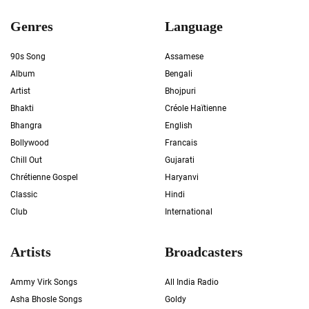
Genres
Language
90s Song
Assamese
Album
Bengali
Artist
Bhojpuri
Bhakti
Créole Haïtienne
Bhangra
English
Bollywood
Francais
Chill Out
Gujarati
Chrétienne Gospel
Haryanvi
Classic
Hindi
Club
International
Artists
Broadcasters
Ammy Virk Songs
All India Radio
Asha Bhosle Songs
Goldy