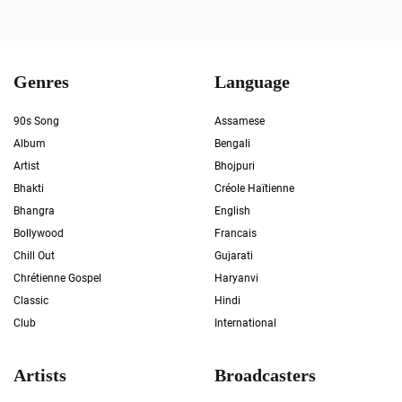
Genres
Language
90s Song
Assamese
Album
Bengali
Artist
Bhojpuri
Bhakti
Créole Haïtienne
Bhangra
English
Bollywood
Francais
Chill Out
Gujarati
Chrétienne Gospel
Haryanvi
Classic
Hindi
Club
International
Artists
Broadcasters