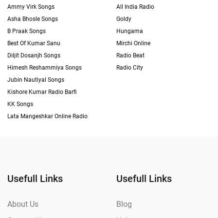
Ammy Virk Songs
All India Radio
Asha Bhosle Songs
Goldy
B Praak Songs
Hungama
Best Of Kumar Sanu
Mirchi Online
Diljit Dosanjh Songs
Radio Beat
Himesh Reshammiya Songs
Radio City
Jubin Nautiyal Songs
Kishore Kumar Radio Barfi
KK Songs
Lata Mangeshkar Online Radio
Usefull Links
Usefull Links
About Us
Blog