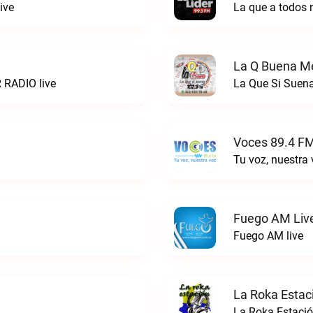
ive
La que a todos 
La Q Buena Me
 RADIO live
La Que Si Suena
Voces 89.4 FM
Tu voz, nuestra
Fuego AM Liv
Fuego AM live
La Roka Estac
La Roka Estació