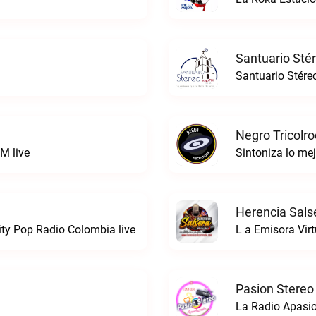
Santuario Sté
Santuario Stére
Negro Tricolro
M live
Herencia Sals
ty Pop Radio Colombia live
L a Emisora Virt
Pasion Stereo
La Radio Apasio