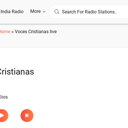
More
l India Radio
Home
»
Voces Cristianas live
ristianas
Dios