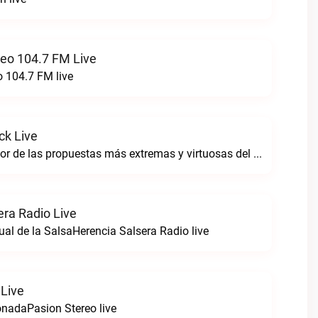
reo 104.7 FM Live
o 104.7 FM live
ck Live
Sintoniza lo mejor de las propuestas más extremas y virtuosas del metal colombianoNegro Tricolrock live
era Radio Live
ual de la SalsaHerencia Salsera Radio live
 Live
nadaPasion Stereo live