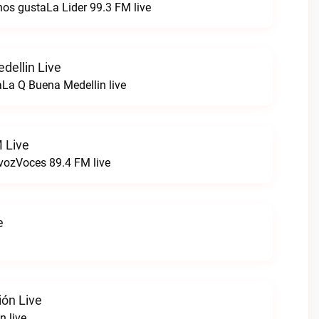
nos gustaLa Lider 99.3 FM live
dellin Live
La Q Buena Medellin live
 Live
 vozVoces 89.4 FM live
e
ión Live
n live