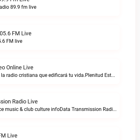
adio 89.9 fm live
05.6 FM Live
.6 FM live
eo Online Live
Plenitud estereo la radio cristiana que edificará tu vida.Plenitud Estereo Online live
sion Radio Live
For all your dance music & club culture infoData Transmission Radio live
FM Live