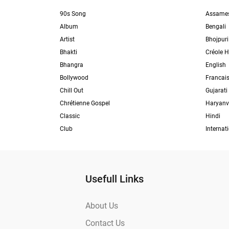
90s Song
Assame
Album
Bengali
Artist
Bhojpuri
Bhakti
Créole H
Bhangra
English
Bollywood
Francai
Chill Out
Gujarati
Chrétienne Gospel
Haryanv
Classic
Hindi
Club
Internat
Usefull Links
About Us
Contact Us