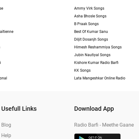
se
Ammy Virk Songs
Asha Bhosle Songs
B Praak Songs
aïtienne
Best Of Kumar Sanu
Diljit Dosanjh Songs
s
Himesh Reshammiya Songs
Jubin Nautiyal Songs
i
Kishore Kumar Radio Barfi
KK Songs
ional
Lata Mangeshkar Online Radio
Usefull Links
Download App
Blog
Radio Barfi - Meethe Gaane
Help