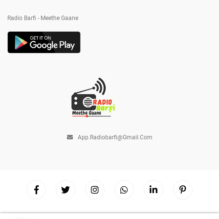
Radio Barfi - Meethe Gaane
App.radiobarfi@gmail.com