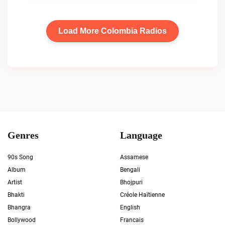
Load More Colombia Radios
Genres
Language
90s Song
Assamese
Album
Bengali
Artist
Bhojpuri
Bhakti
Créole Haïtienne
Bhangra
English
Bollywood
Francais