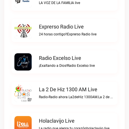
LA VOZ DE LA FAMILIA live
Exprerso Radio Live
24 horas contigo!!Exprerso Radio live
Radio Excelso Live
¡Exaltando a Dios!Radio Excelso live
La 2 De Hiz 1300 AM Live
Radio-Radio ahora La2deHiz 1300AM.La 2 de Hiz 1300 AM live
Holaclavijo Live
La radio que alegra tu corazónholaclavijo live