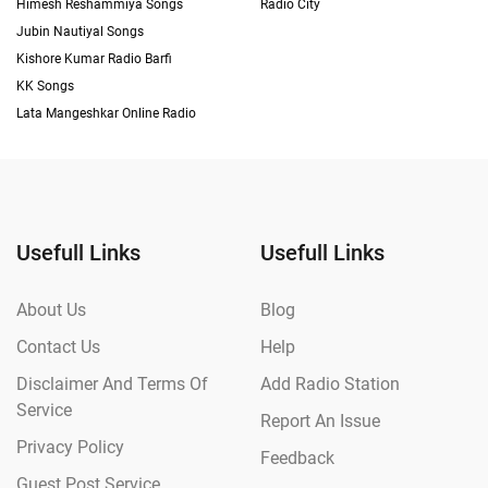
Himesh Reshammiya Songs
Radio City
Jubin Nautiyal Songs
Kishore Kumar Radio Barfi
KK Songs
Lata Mangeshkar Online Radio
Usefull Links
Usefull Links
About Us
Blog
Contact Us
Help
Disclaimer And Terms Of
Add Radio Station
Service
Report An Issue
Privacy Policy
Feedback
Guest Post Service