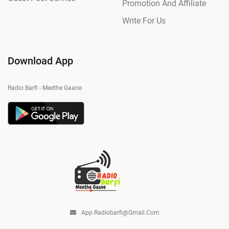
Promotion And Affiliate
Write For Us
Download App
Radio Barfi - Meethe Gaane
App.radiobarfi@gmail.com