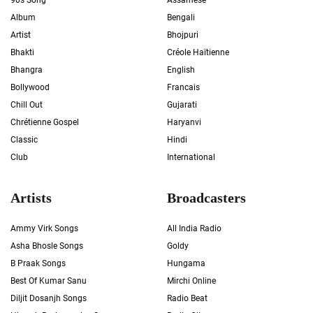
90s Song
Assamese
Album
Bengali
Artist
Bhojpuri
Bhakti
Créole Haïtienne
Bhangra
English
Bollywood
Francais
Chill Out
Gujarati
Chrétienne Gospel
Haryanvi
Classic
Hindi
Club
International
Artists
Broadcasters
Ammy Virk Songs
All India Radio
Asha Bhosle Songs
Goldy
B Praak Songs
Hungama
Best Of Kumar Sanu
Mirchi Online
Diljit Dosanjh Songs
Radio Beat