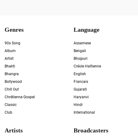
Genres
Language
90s Song
Assamese
Album
Bengali
Artist
Bhojpuri
Bhakti
Créole Haïtienne
Bhangra
English
Bollywood
Francais
Chill Out
Gujarati
Chrétienne Gospel
Haryanvi
Classic
Hindi
Club
International
Artists
Broadcasters