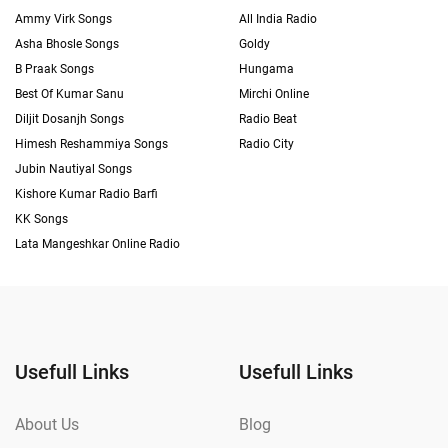
Ammy Virk Songs
All India Radio
Asha Bhosle Songs
Goldy
B Praak Songs
Hungama
Best Of Kumar Sanu
Mirchi Online
Diljit Dosanjh Songs
Radio Beat
Himesh Reshammiya Songs
Radio City
Jubin Nautiyal Songs
Kishore Kumar Radio Barfi
KK Songs
Lata Mangeshkar Online Radio
Usefull Links
Usefull Links
About Us
Blog