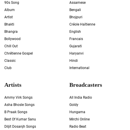
90s Song
Assamese
Album
Bengali
Artist
Bhojpuri
Bhakti
Créole Haïtienne
Bhangra
English
Bollywood
Francais
Chill Out
Gujarati
Chrétienne Gospel
Haryanvi
Classic
Hindi
Club
International
Artists
Broadcasters
Ammy Virk Songs
All India Radio
Asha Bhosle Songs
Goldy
B Praak Songs
Hungama
Best Of Kumar Sanu
Mirchi Online
Diljit Dosanjh Songs
Radio Beat