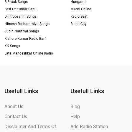
B Praak Songs
Hungama
Best Of Kumar Sanu
Mirchi Online
Diljit Dosanjh Songs
Radio Beat
Himesh Reshammiya Songs
Radio City
Jubin Nautiyal Songs
Kishore Kumar Radio Barfi
KK Songs
Lata Mangeshkar Online Radio
Usefull Links
Usefull Links
About Us
Blog
Contact Us
Help
Disclaimer And Terms Of
Add Radio Station