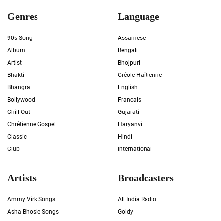
Genres
Language
90s Song
Assamese
Album
Bengali
Artist
Bhojpuri
Bhakti
Créole Haïtienne
Bhangra
English
Bollywood
Francais
Chill Out
Gujarati
Chrétienne Gospel
Haryanvi
Classic
Hindi
Club
International
Artists
Broadcasters
Ammy Virk Songs
All India Radio
Asha Bhosle Songs
Goldy