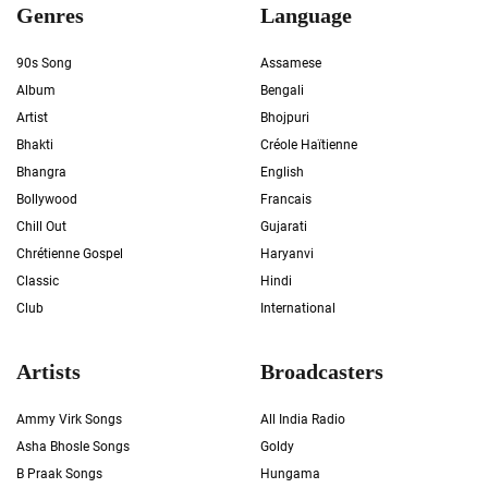
Genres
Language
90s Song
Assamese
Album
Bengali
Artist
Bhojpuri
Bhakti
Créole Haïtienne
Bhangra
English
Bollywood
Francais
Chill Out
Gujarati
Chrétienne Gospel
Haryanvi
Classic
Hindi
Club
International
Artists
Broadcasters
Ammy Virk Songs
All India Radio
Asha Bhosle Songs
Goldy
B Praak Songs
Hungama