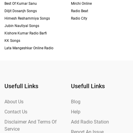
Best Of Kumar Sanu
Mirchi Online
Diljit Dosanjh Songs
Radio Beat
Himesh Reshammiya Songs
Radio City
Jubin Nautiyal Songs
Kishore Kumar Radio Barfi
KK Songs
Lata Mangeshkar Online Radio
Usefull Links
Usefull Links
About Us
Blog
Contact Us
Help
Disclaimer And Terms Of
Add Radio Station
Service
Report An Issue