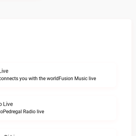
Live
connects you with the worldFusion Music live
o Live
toPedregal Radio live