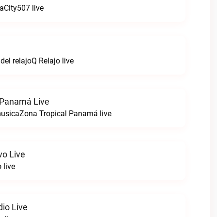
City507 live
del relajoQ Relajo live
 Panamá Live
musicaZona Tropical Panamá live
o Live
 live
io Live