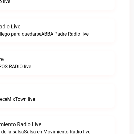
 live
dio Live
llego para quedarseABBA Padre Radio live
ve
OS RADIO live
receMixTown live
miento Radio Live
 de la salsaSalsa en Movimiento Radio live