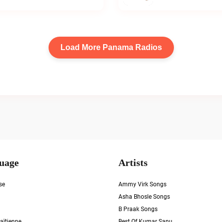
Load More Panama Radios
uage
Artists
se
Ammy Virk Songs
Asha Bhosle Songs
B Praak Songs
aïtienne
Best Of Kumar Sanu