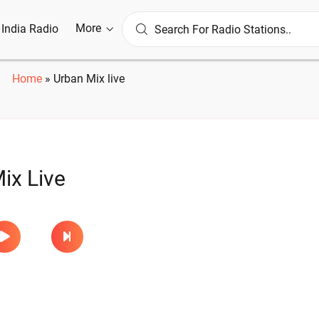
More
l India Radio
Home
»
Urban Mix live
ix Live