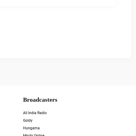
Broadcasters
All India Radio
Goldy
Hungama
Mirchi Online