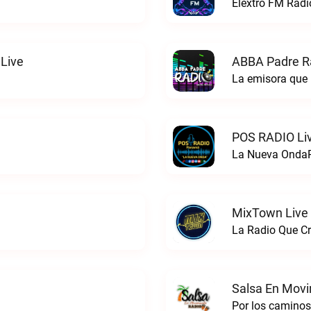
Elextro FM Radio
Live
ABBA Padre Ra
La emisora que 
POS RADIO Li
La Nueva OndaP
MixTown Live
La Radio Que C
Salsa En Movi
Por los caminos