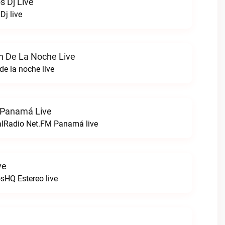
s Dj Live
Dj live
n De La Noche Live
de la noche live
 Panamá Live
alRadio Net.FM Panamá live
ve
osHQ Estereo live