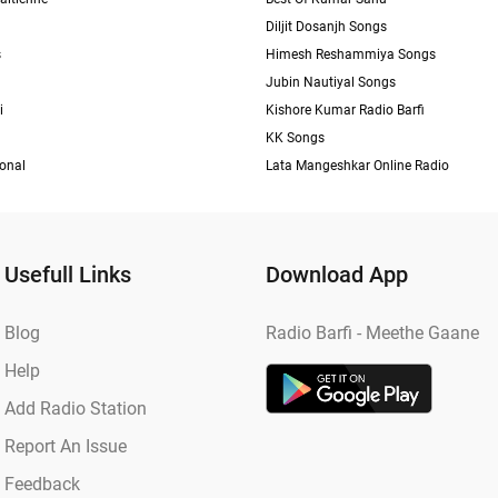
Diljit Dosanjh Songs
s
Himesh Reshammiya Songs
Jubin Nautiyal Songs
i
Kishore Kumar Radio Barfi
KK Songs
ional
Lata Mangeshkar Online Radio
Usefull Links
Download App
Blog
Radio Barfi - Meethe Gaane
Help
Add Radio Station
Report An Issue
Feedback