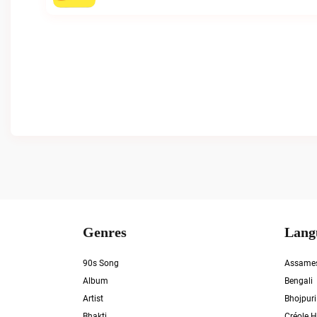
Genres
Lang
90s Song
Assame
Album
Bengali
Artist
Bhojpuri
Bhakti
Créole H