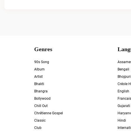
Genres
Lang
90s Song
Assame
Album
Bengali
Artist
Bhojpuri
Bhakti
Créole H
Bhangra
English
Bollywood
Francai
Chill Out
Gujarati
Chrétienne Gospel
Haryanv
Classic
Hindi
Club
Internat