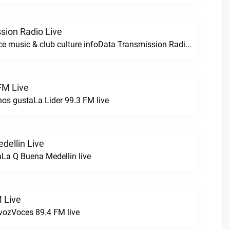
sion Radio Live
For all your dance music & club culture infoData Transmission Radio live
FM Live
nos gustaLa Lider 99.3 FM live
dellin Live
La Q Buena Medellin live
 Live
 vozVoces 89.4 FM live