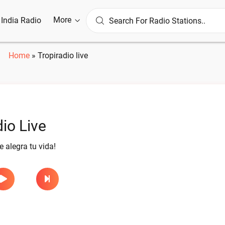
More
l India Radio
Home
»
Tropiradio live
dio Live
 alegra tu vida!