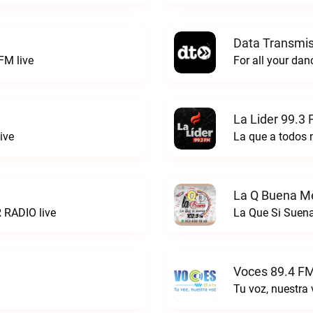
Data Transmis
FM live
La Lider 99.3 
ive
La que a todos 
La Q Buena Me
 RADIO live
La Que Si Suena
Voces 89.4 FM
Tu voz, nuestra