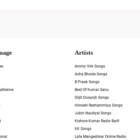
uage
Artists
se
Ammy Virk Songs
Asha Bhosle Songs
B Praak Songs
aïtienne
Best Of Kumar Sanu
Diljit Dosanjh Songs
s
Himesh Reshammiya Songs
Jubin Nautiyal Songs
i
Kishore Kumar Radio Barfi
KK Songs
ional
Lata Mangeshkar Online Radio