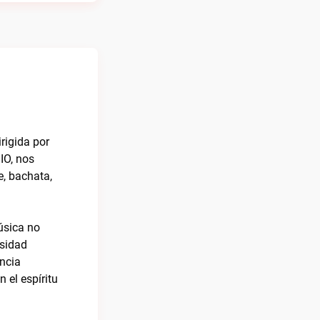
rigida por
IO, nos
e, bachata,
úsica no
rsidad
encia
 el espíritu