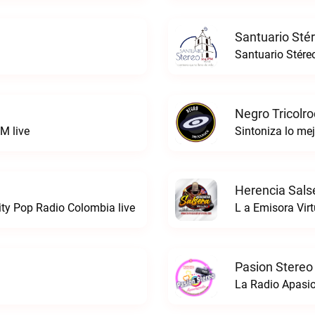
Santuario Sté
Santuario Stére
Negro Tricolro
M live
Herencia Sals
ty Pop Radio Colombia live
L a Emisora Virt
Pasion Stereo
La Radio Apasio