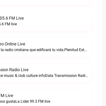
05.6 FM Live
.6 FM live
eo Online Live
Plenitud estereo la radio cristiana que edificará tu vida.Plenitud Estereo Online live
sion Radio Live
For all your dance music & club culture infoData Transmission Radio live
FM Live
nos gustaLa Lider 99.3 FM live