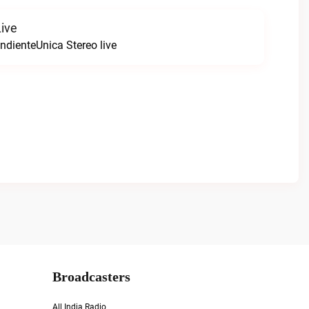
Live
ndienteUnica Stereo live
Broadcasters
All India Radio