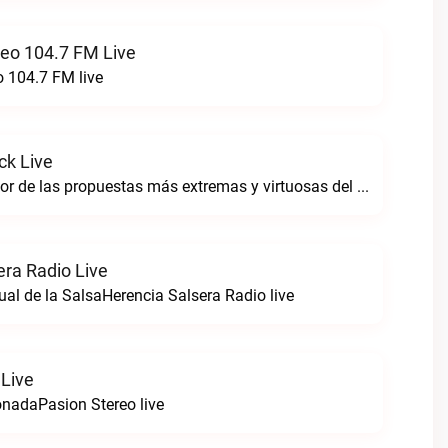
reo 104.7 FM Live
o 104.7 FM live
ck Live
Sintoniza lo mejor de las propuestas más extremas y virtuosas del metal colombianoNegro Tricolrock live
era Radio Live
ual de la SalsaHerencia Salsera Radio live
 Live
nadaPasion Stereo live