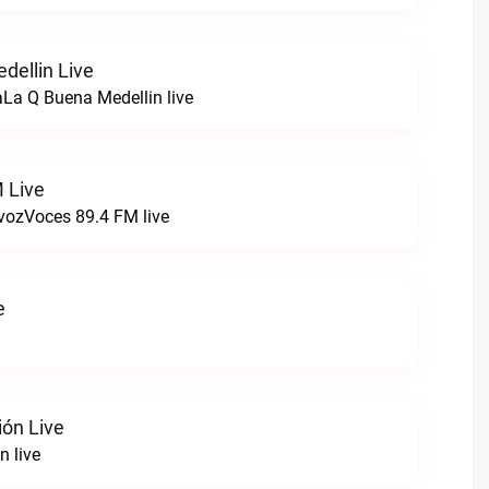
dellin Live
La Q Buena Medellin live
 Live
 vozVoces 89.4 FM live
e
ión Live
n live