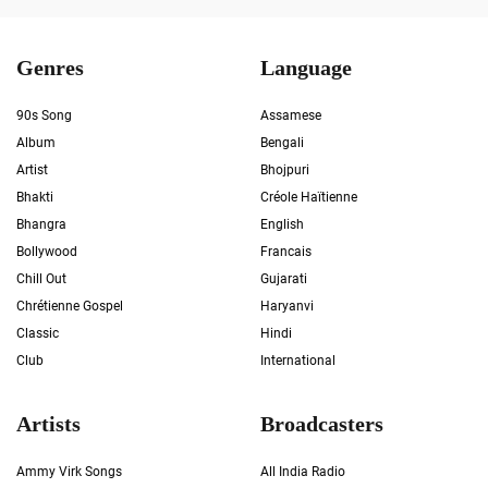
Genres
Language
90s Song
Assamese
Album
Bengali
Artist
Bhojpuri
Bhakti
Créole Haïtienne
Bhangra
English
Bollywood
Francais
Chill Out
Gujarati
Chrétienne Gospel
Haryanvi
Classic
Hindi
Club
International
Artists
Broadcasters
Ammy Virk Songs
All India Radio