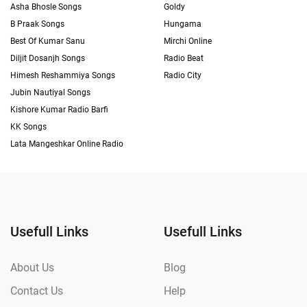
Asha Bhosle Songs
Goldy
B Praak Songs
Hungama
Best Of Kumar Sanu
Mirchi Online
Diljit Dosanjh Songs
Radio Beat
Himesh Reshammiya Songs
Radio City
Jubin Nautiyal Songs
Kishore Kumar Radio Barfi
KK Songs
Lata Mangeshkar Online Radio
Usefull Links
Usefull Links
About Us
Blog
Contact Us
Help