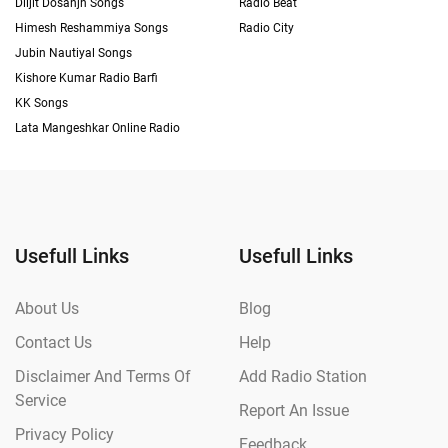
Diljit Dosanjh Songs
Radio Beat
Himesh Reshammiya Songs
Radio City
Jubin Nautiyal Songs
Kishore Kumar Radio Barfi
KK Songs
Lata Mangeshkar Online Radio
Usefull Links
Usefull Links
About Us
Blog
Contact Us
Help
Disclaimer And Terms Of
Add Radio Station
Service
Report An Issue
Privacy Policy
Feedback