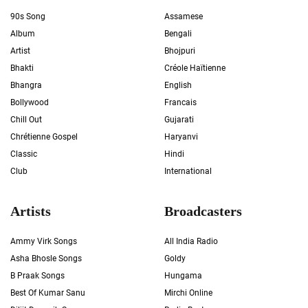
90s Song
Assamese
Album
Bengali
Artist
Bhojpuri
Bhakti
Créole Haïtienne
Bhangra
English
Bollywood
Francais
Chill Out
Gujarati
Chrétienne Gospel
Haryanvi
Classic
Hindi
Club
International
Artists
Broadcasters
Ammy Virk Songs
All India Radio
Asha Bhosle Songs
Goldy
B Praak Songs
Hungama
Best Of Kumar Sanu
Mirchi Online