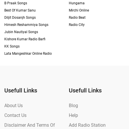
B Praak Songs
Hungama
Best Of Kumar Sanu
Mirchi Online
Diljit Dosanjh Songs
Radio Beat
Himesh Reshammiya Songs
Radio City
Jubin Nautiyal Songs
Kishore Kumar Radio Barfi
KK Songs
Lata Mangeshkar Online Radio
Usefull Links
Usefull Links
About Us
Blog
Contact Us
Help
Disclaimer And Terms Of
Add Radio Station