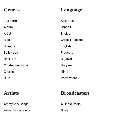
Genres
Language
90s Song
Assamese
Album
Bengali
Artist
Bhojpuri
Bhakti
Créole Haïtienne
Bhangra
English
Bollywood
Francais
Chill Out
Gujarati
Chrétienne Gospel
Haryanvi
Classic
Hindi
Club
International
Artists
Broadcasters
Ammy Virk Songs
All India Radio
Asha Bhosle Songs
Goldy