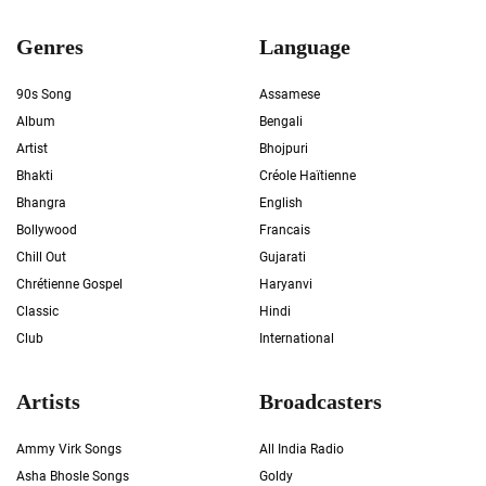
Genres
Language
90s Song
Assamese
Album
Bengali
Artist
Bhojpuri
Bhakti
Créole Haïtienne
Bhangra
English
Bollywood
Francais
Chill Out
Gujarati
Chrétienne Gospel
Haryanvi
Classic
Hindi
Club
International
Artists
Broadcasters
Ammy Virk Songs
All India Radio
Asha Bhosle Songs
Goldy