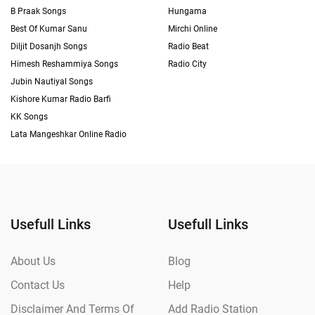
B Praak Songs
Hungama
Best Of Kumar Sanu
Mirchi Online
Diljit Dosanjh Songs
Radio Beat
Himesh Reshammiya Songs
Radio City
Jubin Nautiyal Songs
Kishore Kumar Radio Barfi
KK Songs
Lata Mangeshkar Online Radio
Usefull Links
Usefull Links
About Us
Blog
Contact Us
Help
Disclaimer And Terms Of
Add Radio Station