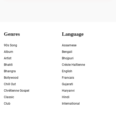
Genres
Language
90s Song
Assamese
Album
Bengali
Artist
Bhojpuri
Bhakti
Créole Haïtienne
Bhangra
English
Bollywood
Francais
Chill Out
Gujarati
Chrétienne Gospel
Haryanvi
Classic
Hindi
Club
International