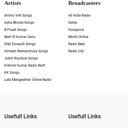
Artists
Broadcasters
Ammy Virk Songs
All India Radio
Asha Bhosle Songs
Goldy
B Praak Songs
Hungama
Best Of Kumar Sanu
Mirchi Online
Diljit Dosanjh Songs
Radio Beat
Himesh Reshammiya Songs
Radio City
Jubin Nautiyal Songs
Kishore Kumar Radio Barfi
KK Songs
Lata Mangeshkar Online Radio
Usefull Links
Usefull Links