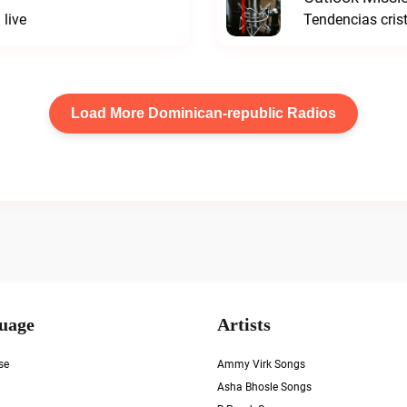
 live
Tendencias cris
Load More Dominican-republic Radios
uage
Artists
se
Ammy Virk Songs
Asha Bhosle Songs