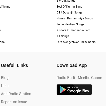
B Praak Songs
aïtienne
Best Of Kumar Sanu
Diljit Dosanjh Songs
s
Himesh Reshammiya Songs
Jubin Nautiyal Songs
i
Kishore Kumar Radio Barfi
KK Songs
ional
Lata Mangeshkar Online Radio
Usefull Links
Download App
Blog
Radio Barfi - Meethe Gaane
Help
Add Radio Station
Report An Issue