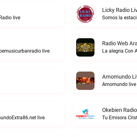
Licky Radio Li
adio live
Somos la estacio
Radio Web Ar
bemusicurbanradio live
La alegria Con 
Amomundo Li
Amomundo live
Okebien Radio
mundoExtra86.net live
Tu Emisora Cris