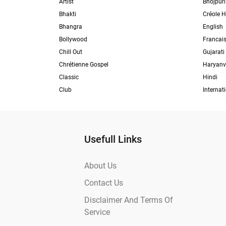
Artist
Bhojpuri
Bhakti
Créole H
Bhangra
English
Bollywood
Francai
Chill Out
Gujarati
Chrétienne Gospel
Haryanv
Classic
Hindi
Club
Internat
Usefull Links
About Us
Contact Us
Disclaimer And Terms Of
Service