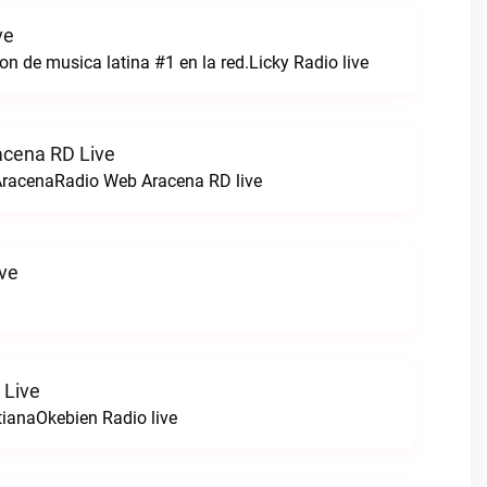
ve
n de musica latina #1 en la red.Licky Radio live
acena RD Live
AracenaRadio Web Aracena RD live
ve
 Live
tianaOkebien Radio live