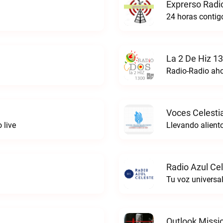
Exprerso Radi
24 horas contigo
La 2 De Hiz 1
Radio-Radio ah
Voces Celestia
 live
Llevando aliento
Radio Azul Cel
Tu voz universal
Outlook Missi