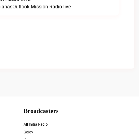
tianasOutlook Mission Radio live
Broadcasters
All India Radio
Goldy