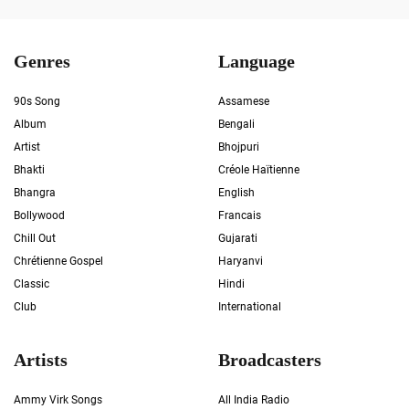
Genres
Language
90s Song
Assamese
Album
Bengali
Artist
Bhojpuri
Bhakti
Créole Haïtienne
Bhangra
English
Bollywood
Francais
Chill Out
Gujarati
Chrétienne Gospel
Haryanvi
Classic
Hindi
Club
International
Artists
Broadcasters
Ammy Virk Songs
All India Radio