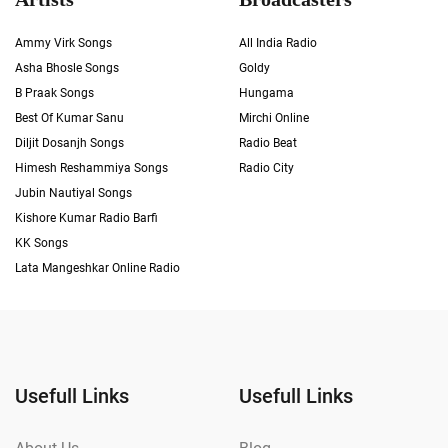
Ammy Virk Songs
All India Radio
Asha Bhosle Songs
Goldy
B Praak Songs
Hungama
Best Of Kumar Sanu
Mirchi Online
Diljit Dosanjh Songs
Radio Beat
Himesh Reshammiya Songs
Radio City
Jubin Nautiyal Songs
Kishore Kumar Radio Barfi
KK Songs
Lata Mangeshkar Online Radio
Usefull Links
Usefull Links