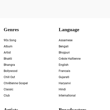
Genres
Language
90s Song
Assamese
Album
Bengali
Artist
Bhojpuri
Bhakti
Créole Haïtienne
Bhangra
English
Bollywood
Francais
Chill Out
Gujarati
Chrétienne Gospel
Haryanvi
Classic
Hindi
Club
International
Artists
Broadcasters