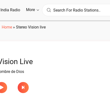
More
l India Radio
Home
»
Stereo Vision live
Vision Live
ombre de Dios