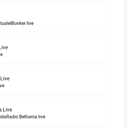
itualelBunker live
Live
ve
Live
ve
a Live
idaRadio Bethania live