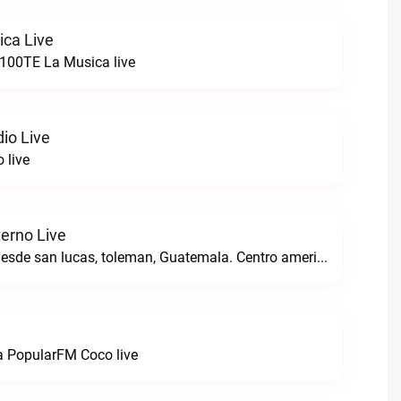
ca Live
a100TE La Musica live
io Live
 live
terno Live
Transmitiendo desde san lucas, toleman, Guatemala. Centro america.Radio Pacto Eterno live
a PopularFM Coco live