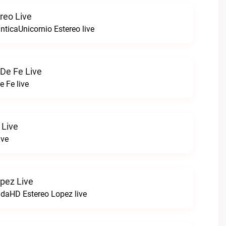
reo Live
ticaUnicornio Estereo live
De Fe Live
 Fe live
 Live
ive
pez Live
VidaHD Estereo Lopez live