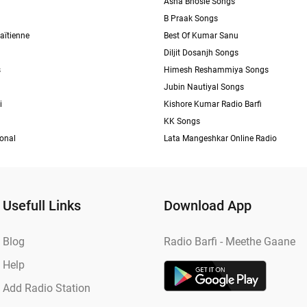
Asha Bhosle Songs
B Praak Songs
aïtienne
Best Of Kumar Sanu
Diljit Dosanjh Songs
s
Himesh Reshammiya Songs
Jubin Nautiyal Songs
i
Kishore Kumar Radio Barfi
KK Songs
ional
Lata Mangeshkar Online Radio
Usefull Links
Download App
Blog
Radio Barfi - Meethe Gaane
Help
Add Radio Station