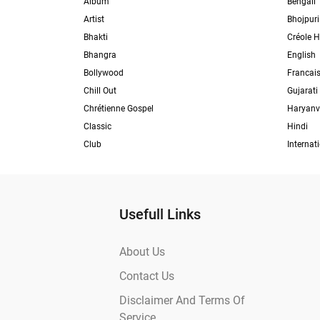
Album
Bengali
Artist
Bhojpuri
Bhakti
Créole H
Bhangra
English
Bollywood
Francai
Chill Out
Gujarati
Chrétienne Gospel
Haryanv
Classic
Hindi
Club
Internat
Usefull Links
About Us
Contact Us
Disclaimer And Terms Of
Service