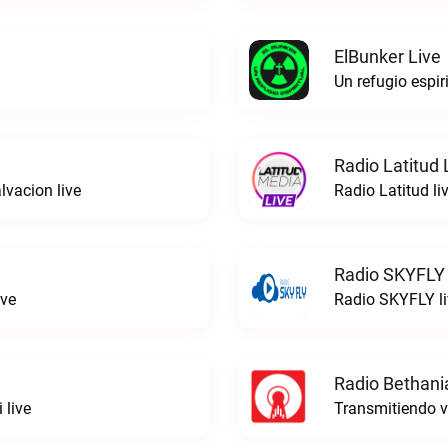
ElBunker Live
Un refugio espir
Radio Latitud 
lvacion live
Radio Latitud li
Radio SKYFLY 
ive
Radio SKYFLY li
Radio Bethani
 live
Transmitiendo v