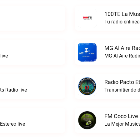
100TE La Musi
Tu radio enline
MG Al Aire Rad
live
MG Al Aire Radio
Radio Pacto E
ts Radio live
FM Coco Live
stereo live
La Mejor Music