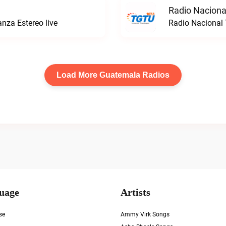
Radio Naciona
anza Estereo live
Radio Nacional
Load More Guatemala Radios
uage
Artists
se
Ammy Virk Songs