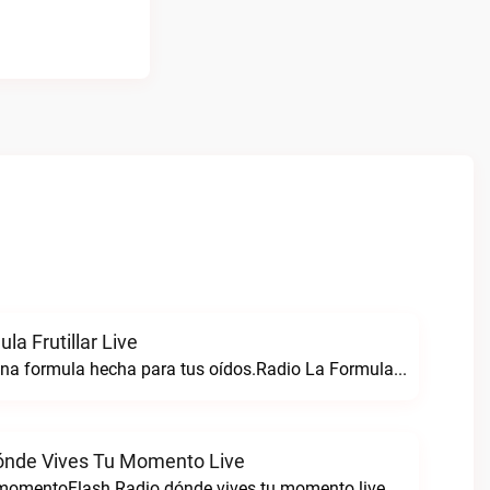
la Frutillar Live
Radio formula una formula hecha para tus oídos.Radio La Formula Frutillar live
ónde Vives Tu Momento Live
 momentoFlash Radio dónde vives tu momento live