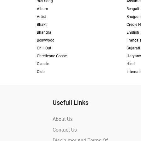
90s Song
Assame
Album
Bengali
Artist
Bhojpuri
Bhakti
Créole H
Bhangra
English
Bollywood
Francai
Chill Out
Gujarati
Chrétienne Gospel
Haryanv
Classic
Hindi
Club
Internat
Usefull Links
About Us
Contact Us
Disclaimer And Terms Of