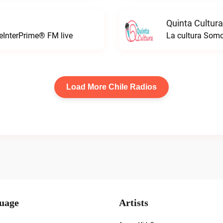
Quinta Cultura
leInterPrime® FM live
La cultura Somo
Load More Chile Radios
uage
Artists