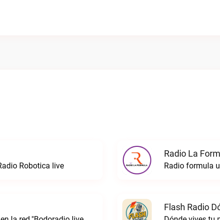
Radio La Formu
Radio Robotica live
Flash Radio D
 en la red."Bodoradio live
Dónde vives tu