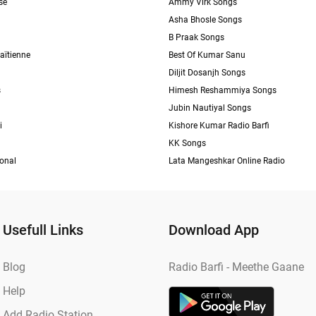
se
Ammy Virk Songs
Asha Bhosle Songs
B Praak Songs
aïtienne
Best Of Kumar Sanu
Diljit Dosanjh Songs
s
Himesh Reshammiya Songs
Jubin Nautiyal Songs
i
Kishore Kumar Radio Barfi
KK Songs
ional
Lata Mangeshkar Online Radio
Usefull Links
Download App
Blog
Radio Barfi - Meethe Gaane
Help
Add Radio Station