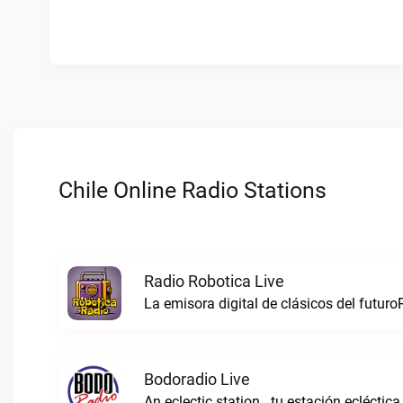
Chile Online Radio Stations
Radio Robotica Live
La emisora digital de clásicos del futuro
Bodoradio Live
An eclectic station . tu estación ecléctica