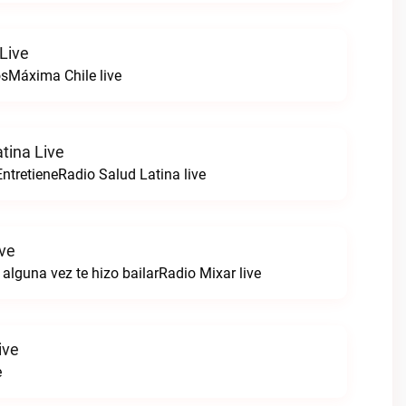
Live
sMáxima Chile live
tina Live
ntretieneRadio Salud Latina live
ive
alguna vez te hizo bailarRadio Mixar live
ive
e