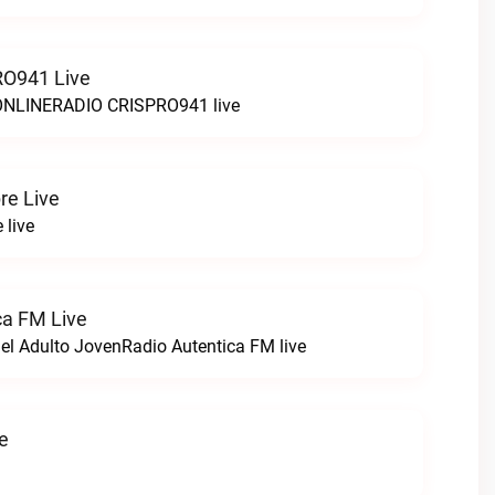
O941 Live
LINERADIO CRISPRO941 live
re Live
 live
ca FM Live
el Adulto JovenRadio Autentica FM live
ve