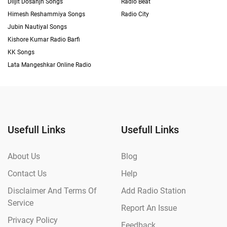
Diljit Dosanjh Songs
Radio Beat
Himesh Reshammiya Songs
Radio City
Jubin Nautiyal Songs
Kishore Kumar Radio Barfi
KK Songs
Lata Mangeshkar Online Radio
Usefull Links
Usefull Links
About Us
Blog
Contact Us
Help
Disclaimer And Terms Of
Add Radio Station
Service
Report An Issue
Privacy Policy
Feedback