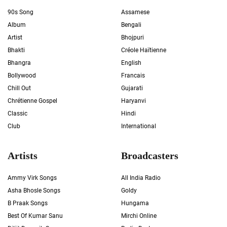
90s Song
Assamese
Album
Bengali
Artist
Bhojpuri
Bhakti
Créole Haïtienne
Bhangra
English
Bollywood
Francais
Chill Out
Gujarati
Chrétienne Gospel
Haryanvi
Classic
Hindi
Club
International
Artists
Broadcasters
Ammy Virk Songs
All India Radio
Asha Bhosle Songs
Goldy
B Praak Songs
Hungama
Best Of Kumar Sanu
Mirchi Online