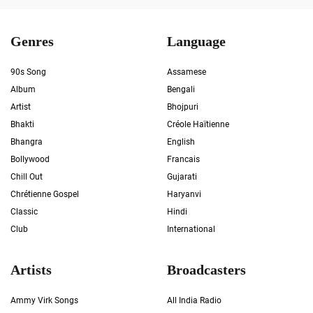
Genres
Language
90s Song
Assamese
Album
Bengali
Artist
Bhojpuri
Bhakti
Créole Haïtienne
Bhangra
English
Bollywood
Francais
Chill Out
Gujarati
Chrétienne Gospel
Haryanvi
Classic
Hindi
Club
International
Artists
Broadcasters
Ammy Virk Songs
All India Radio