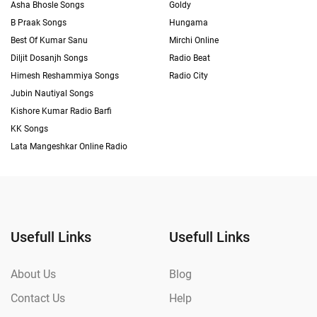
Asha Bhosle Songs
Goldy
B Praak Songs
Hungama
Best Of Kumar Sanu
Mirchi Online
Diljit Dosanjh Songs
Radio Beat
Himesh Reshammiya Songs
Radio City
Jubin Nautiyal Songs
Kishore Kumar Radio Barfi
KK Songs
Lata Mangeshkar Online Radio
Usefull Links
Usefull Links
About Us
Blog
Contact Us
Help