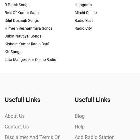
B Praak Songs
Hungama
Best Of Kumar Sanu
Mirchi Online
Diljit Dosanjh Songs
Radio Beat
Himesh Reshammiya Songs
Radio City
Jubin Nautiyal Songs
Kishore Kumar Radio Barfi
KK Songs
Lata Mangeshkar Online Radio
Usefull Links
Usefull Links
About Us
Blog
Contact Us
Help
Disclaimer And Terms Of
Add Radio Station