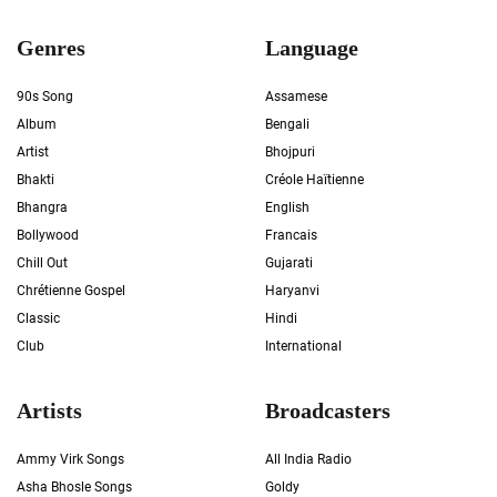
Genres
Language
90s Song
Assamese
Album
Bengali
Artist
Bhojpuri
Bhakti
Créole Haïtienne
Bhangra
English
Bollywood
Francais
Chill Out
Gujarati
Chrétienne Gospel
Haryanvi
Classic
Hindi
Club
International
Artists
Broadcasters
Ammy Virk Songs
All India Radio
Asha Bhosle Songs
Goldy