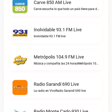
Carve 850 AM Live
Carve escucha lo que todo un país tiene para decir.Carve 850 AM live
Inolvidable 93.1 FM Live
Inolvidable 93.1 FM live
Metrópolis 104.9 FM Live
Música y compañía las 24 horasMetrópolis 104.9 FM live
Radio Sarandí 690 Live
La radio en VivoRadio Sarandí 690 live
Radio Monte Carlo 930 Live