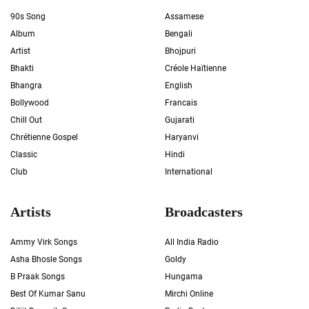
90s Song
Assamese
Album
Bengali
Artist
Bhojpuri
Bhakti
Créole Haïtienne
Bhangra
English
Bollywood
Francais
Chill Out
Gujarati
Chrétienne Gospel
Haryanvi
Classic
Hindi
Club
International
Artists
Broadcasters
Ammy Virk Songs
All India Radio
Asha Bhosle Songs
Goldy
B Praak Songs
Hungama
Best Of Kumar Sanu
Mirchi Online