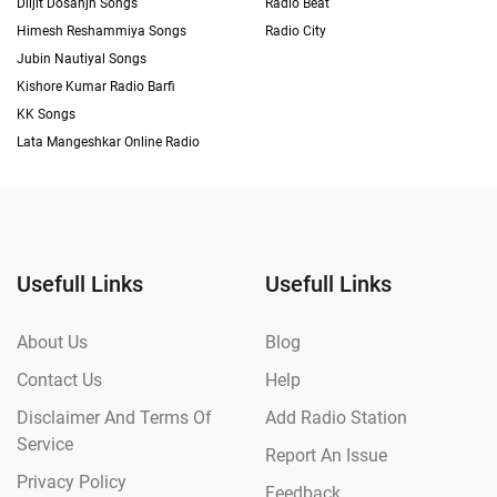
Diljit Dosanjh Songs
Radio Beat
Himesh Reshammiya Songs
Radio City
Jubin Nautiyal Songs
Kishore Kumar Radio Barfi
KK Songs
Lata Mangeshkar Online Radio
Usefull Links
Usefull Links
About Us
Blog
Contact Us
Help
Disclaimer And Terms Of
Add Radio Station
Service
Report An Issue
Privacy Policy
Feedback