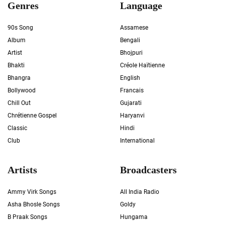
Genres
Language
90s Song
Assamese
Album
Bengali
Artist
Bhojpuri
Bhakti
Créole Haïtienne
Bhangra
English
Bollywood
Francais
Chill Out
Gujarati
Chrétienne Gospel
Haryanvi
Classic
Hindi
Club
International
Artists
Broadcasters
Ammy Virk Songs
All India Radio
Asha Bhosle Songs
Goldy
B Praak Songs
Hungama