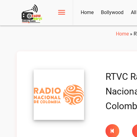
Home
Bollywood
Al
Home
»
R
RTVC R
Naciona
Colombi