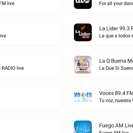
FM live
La Lider 99.3 
ive
La que a todos 
La Q Buena Me
 RADIO live
La Que Si Suena
Voces 89.4 FM
Tu voz, nuestra
Fuego AM Liv
Fuego AM live