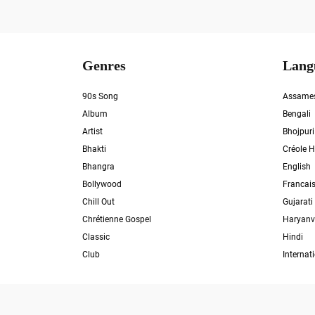
Genres
Lang
90s Song
Assame
Album
Bengali
Artist
Bhojpuri
Bhakti
Créole H
Bhangra
English
Bollywood
Francai
Chill Out
Gujarati
Chrétienne Gospel
Haryanv
Classic
Hindi
Club
Internat