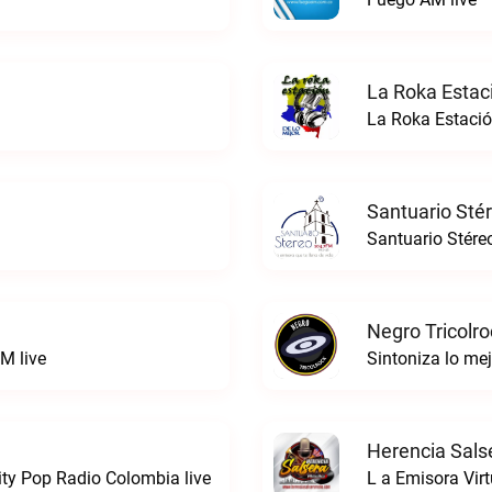
La Roka Estac
La Roka Estació
Santuario Sté
Santuario Stére
Negro Tricolro
M live
Herencia Sals
ty Pop Radio Colombia live
L a Emisora Virt