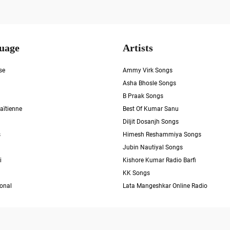
uage
Artists
se
Ammy Virk Songs
Asha Bhosle Songs
B Praak Songs
aïtienne
Best Of Kumar Sanu
Diljit Dosanjh Songs
s
Himesh Reshammiya Songs
Jubin Nautiyal Songs
i
Kishore Kumar Radio Barfi
KK Songs
ional
Lata Mangeshkar Online Radio