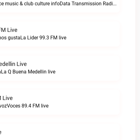
For all your dance music & club culture infoData Transmission Radio live
FM Live
nos gustaLa Lider 99.3 FM live
dellin Live
La Q Buena Medellin live
 Live
 vozVoces 89.4 FM live
e