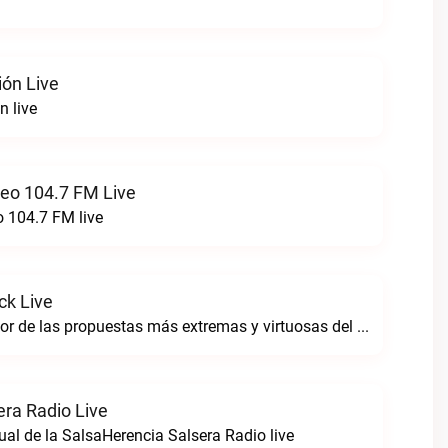
ión Live
n live
reo 104.7 FM Live
o 104.7 FM live
ck Live
Sintoniza lo mejor de las propuestas más extremas y virtuosas del metal colombianoNegro Tricolrock live
era Radio Live
ual de la SalsaHerencia Salsera Radio live