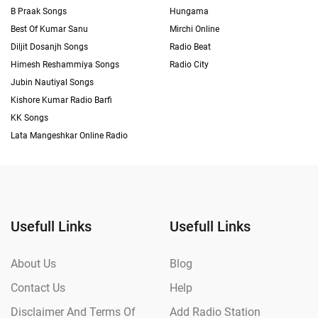
B Praak Songs
Hungama
Best Of Kumar Sanu
Mirchi Online
Diljit Dosanjh Songs
Radio Beat
Himesh Reshammiya Songs
Radio City
Jubin Nautiyal Songs
Kishore Kumar Radio Barfi
KK Songs
Lata Mangeshkar Online Radio
Usefull Links
Usefull Links
About Us
Blog
Contact Us
Help
Disclaimer And Terms Of
Add Radio Station