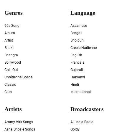
Genres
Language
90s Song
Assamese
Album
Bengali
Artist
Bhojpuri
Bhakti
Créole Haïtienne
Bhangra
English
Bollywood
Francais
Chill Out
Gujarati
Chrétienne Gospel
Haryanvi
Classic
Hindi
Club
International
Artists
Broadcasters
Ammy Virk Songs
All India Radio
Asha Bhosle Songs
Goldy