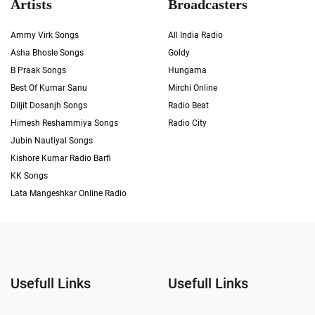
Artists
Broadcasters
Ammy Virk Songs
All India Radio
Asha Bhosle Songs
Goldy
B Praak Songs
Hungama
Best Of Kumar Sanu
Mirchi Online
Diljit Dosanjh Songs
Radio Beat
Himesh Reshammiya Songs
Radio City
Jubin Nautiyal Songs
Kishore Kumar Radio Barfi
KK Songs
Lata Mangeshkar Online Radio
Usefull Links
Usefull Links