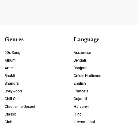
Genres
Language
90s Song
Assamese
Album
Bengali
Artist
Bhojpuri
Bhakti
Créole Haïtienne
Bhangra
English
Bollywood
Francais
Chill Out
Gujarati
Chrétienne Gospel
Haryanvi
Classic
Hindi
Club
International