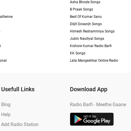
Asha Bhosle Songs
B Praak Songs
aïtienne
Best Of Kumar Sanu
Diljit Dosanjh Songs
s
Himesh Reshammiya Songs
Jubin Nautiyal Songs
i
Kishore Kumar Radio Barfi
KK Songs
ional
Lata Mangeshkar Online Radio
Usefull Links
Download App
Blog
Radio Barfi - Meethe Gaane
Help
Add Radio Station