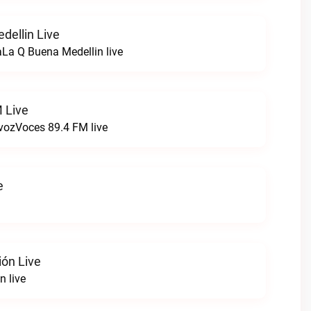
dellin Live
La Q Buena Medellin live
 Live
 vozVoces 89.4 FM live
e
ión Live
n live