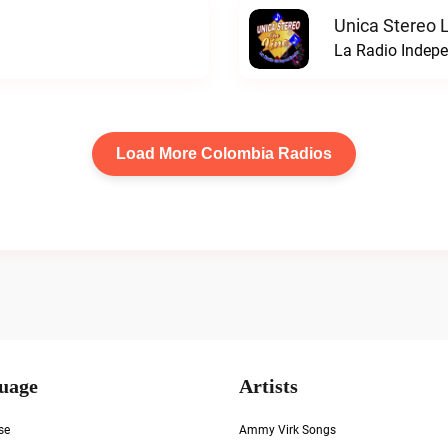
Unica Stereo 
La Radio Indepe
Load More Colombia Radios
uage
Artists
se
Ammy Virk Songs