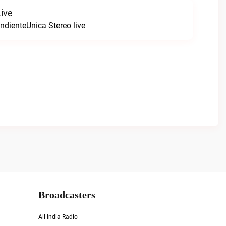
Live
ndienteUnica Stereo live
Broadcasters
All India Radio