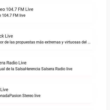
reo 104.7 FM Live
o 104.7 FM live
ck Live
Sintoniza lo mejor de las propuestas más extremas y virtuosas del metal colombianoNegro Tricolrock live
era Radio Live
ual de la SalsaHerencia Salsera Radio live
 Live
nadaPasion Stereo live