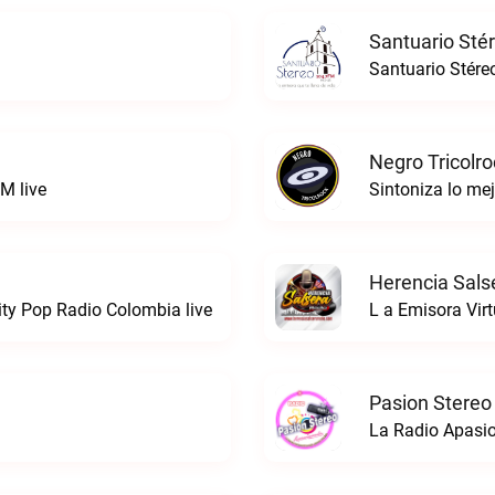
Santuario Sté
Santuario Stére
Negro Tricolro
M live
Herencia Sals
ty Pop Radio Colombia live
L a Emisora Virt
Pasion Stereo
La Radio Apasio