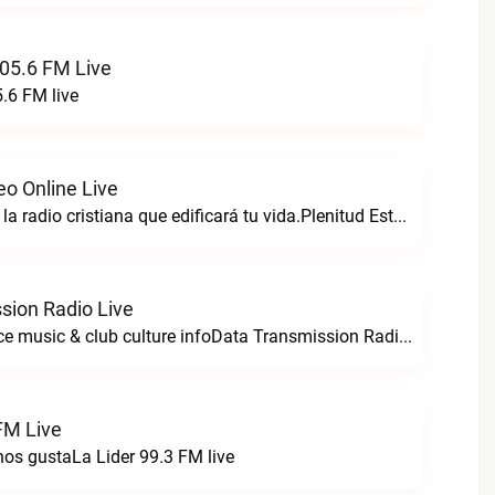
05.6 FM Live
.6 FM live
eo Online Live
Plenitud estereo la radio cristiana que edificará tu vida.Plenitud Estereo Online live
sion Radio Live
For all your dance music & club culture infoData Transmission Radio live
FM Live
nos gustaLa Lider 99.3 FM live