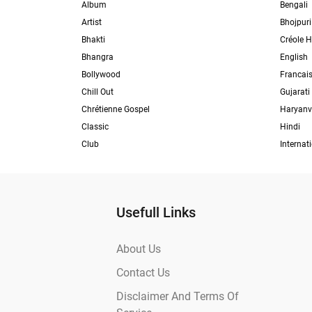
Album
Bengali
Artist
Bhojpuri
Bhakti
Créole H
Bhangra
English
Bollywood
Francai
Chill Out
Gujarati
Chrétienne Gospel
Haryanv
Classic
Hindi
Club
Internat
Usefull Links
About Us
Contact Us
Disclaimer And Terms Of