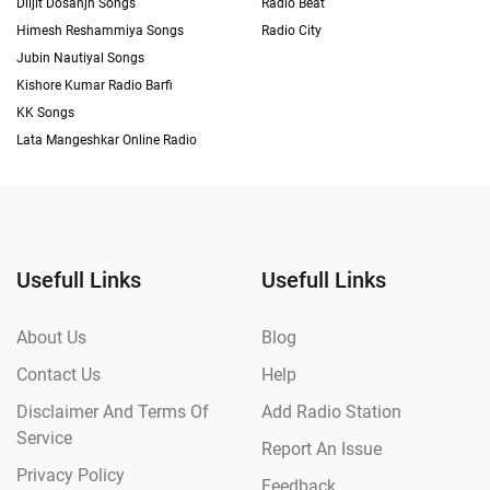
Diljit Dosanjh Songs
Radio Beat
Himesh Reshammiya Songs
Radio City
Jubin Nautiyal Songs
Kishore Kumar Radio Barfi
KK Songs
Lata Mangeshkar Online Radio
Usefull Links
Usefull Links
About Us
Blog
Contact Us
Help
Disclaimer And Terms Of
Add Radio Station
Service
Report An Issue
Privacy Policy
Feedback