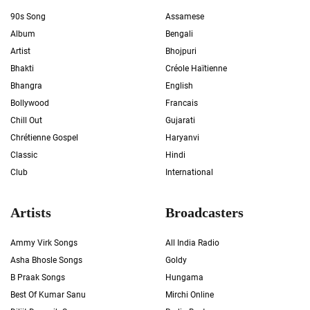
90s Song
Assamese
Album
Bengali
Artist
Bhojpuri
Bhakti
Créole Haïtienne
Bhangra
English
Bollywood
Francais
Chill Out
Gujarati
Chrétienne Gospel
Haryanvi
Classic
Hindi
Club
International
Artists
Broadcasters
Ammy Virk Songs
All India Radio
Asha Bhosle Songs
Goldy
B Praak Songs
Hungama
Best Of Kumar Sanu
Mirchi Online